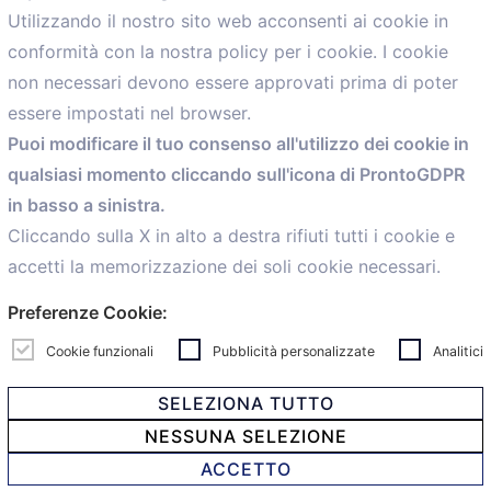
Utilizzando il nostro sito web acconsenti ai cookie in
conformità con la nostra policy per i cookie. I cookie
Menù
non necessari devono essere approvati prima di poter
essere impostati nel browser.
Home
Puoi modificare il tuo consenso all'utilizzo dei cookie in
Servizi
qualsiasi momento cliccando sull'icona di ProntoGDPR
Convenzioni
in basso a sinistra.
Voce delle Nostre aziende
Informazioni Ex L. 124/2017
Cliccando sulla X in alto a destra rifiuti tutti i cookie e
News
accetti la memorizzazione dei soli cookie necessari.
Contatti
Preferenze Cookie:
personal
Caf
Cookie funzionali
Pubblicità personalizzate
Analitici
SELEZIONA TUTTO
NESSUNA SELEZIONE
© 2021 Confartigianato Imprese Mandamento Bologna -
ACCETTO
Via Papini, 18 - 40128 Bologna - Italy