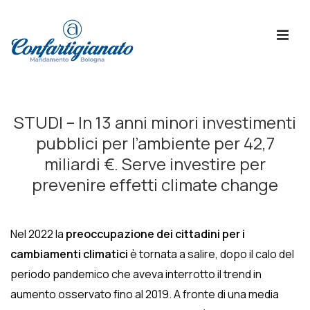
↓
Skip
ME
to
Main
Content
Menù
Principale
STUDI – In 13 anni minori investimenti
pubblici per l’ambiente per 42,7
miliardi €. Serve investire per
prevenire effetti climate change
Nel 2022 la
preoccupazione dei cittadini per i
cambiamenti climatici
è tornata a salire, dopo il calo del
periodo pandemico che aveva interrotto il trend in
aumento osservato fino al 2019. A fronte di una media