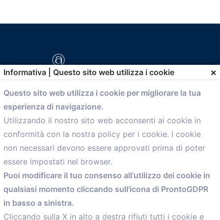
×
Informativa | Questo sito web utilizza i cookie
Questo sito web utilizza i cookie per migliorare la tua
esperienza di navigazione.
comunicazione@confartigianato.bo.it
Utilizzando il nostro sito web acconsenti ai cookie in
conformità con la nostra policy per i cookie. I cookie
Menù
non necessari devono essere approvati prima di poter
essere impostati nel browser.
Home
Puoi modificare il tuo consenso all'utilizzo dei cookie in
Servizi
qualsiasi momento cliccando sull'icona di ProntoGDPR
Convenzioni
in basso a sinistra.
Voce delle Nostre aziende
Informazioni Ex L. 124/2017
Cliccando sulla X in alto a destra rifiuti tutti i cookie e