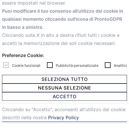
essere impostati nel browser.
Home
Puoi modificare il tuo consenso all'utilizzo dei cookie in
Servizi
qualsiasi momento cliccando sull'icona di ProntoGDPR
Convenzioni
in basso a sinistra.
Voce delle Nostre aziende
Informazioni Ex L. 124/2017
Cliccando sulla X in alto a destra rifiuti tutti i cookie e
News
accetti la memorizzazione dei soli cookie necessari.
Contatti
Preferenze Cookie:
personal
Caf
Cookie funzionali
Pubblicità personalizzate
Analitici
SELEZIONA TUTTO
NESSUNA SELEZIONE
© 2021 Confartigianato Imprese Mandamento Bologna -
ACCETTO
Via Papini, 18 - 40128 Bologna - Italy
Tel.
051 4222150
- Fax 051 6414942 - C.F. 00329130371 -
Cliccando su "Accetto", acconsenti all'utilizzo dei cookie
Privacy e Cookie
descritti nella nostra
Privacy Policy