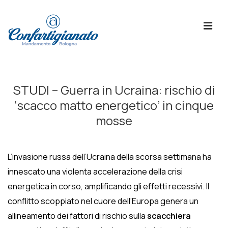
↓
Skip
ME
to
Main
Content
Menù
Principale
STUDI – Guerra in Ucraina: rischio di
‘scacco matto energetico’ in cinque
mosse
L’invasione russa dell’Ucraina della scorsa settimana ha
innescato una violenta accelerazione della crisi
energetica in corso, amplificando gli effetti recessivi. Il
conflitto scoppiato nel cuore dell’Europa genera un
allineamento dei fattori di rischio sulla
scacchiera