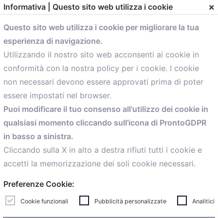
×
Informativa | Questo sito web utilizza i cookie
Questo sito web utilizza i cookie per migliorare la tua
esperienza di navigazione.
comunicazione@confartigianato.bo.it
Utilizzando il nostro sito web acconsenti ai cookie in
conformità con la nostra policy per i cookie. I cookie
Menù
non necessari devono essere approvati prima di poter
essere impostati nel browser.
Home
Puoi modificare il tuo consenso all'utilizzo dei cookie in
Servizi
qualsiasi momento cliccando sull'icona di ProntoGDPR
Convenzioni
in basso a sinistra.
Voce delle Nostre aziende
Informazioni Ex L. 124/2017
Cliccando sulla X in alto a destra rifiuti tutti i cookie e
News
accetti la memorizzazione dei soli cookie necessari.
Contatti
Preferenze Cookie:
personal
Caf
Cookie funzionali
Pubblicità personalizzate
Analitici