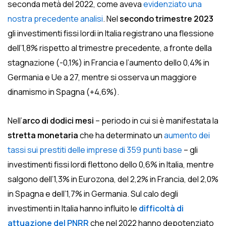
seconda metà del 2022, come aveva
evidenziato una
nostra precedente analisi
. Nel
secondo trimestre 2023
gli investimenti fissi lordi in Italia registrano una flessione
dell’1,8% rispetto al trimestre precedente, a fronte della
stagnazione (-0,1%) in Francia e l’aumento dello 0,4% in
Germania e Ue a 27, mentre si osserva un maggiore
dinamismo in Spagna (+4,6%).
Nell’
arco di dodici mesi
– periodo in cui si è manifestata la
stretta monetaria
che ha determinato un
aumento dei
tassi sui prestiti delle imprese di 359 punti base
– gli
investimenti fissi lordi flettono dello 0,6% in Italia, mentre
salgono dell’1,3% in Eurozona, del 2,2% in Francia, del 2,0%
in Spagna e dell’1,7% in Germania. Sul calo degli
investimenti in Italia hanno influito le
difficoltà di
attuazione del PNRR
che nel 2022 hanno depotenziato