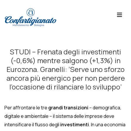
↓
Skip
ME
to
Main
Content
Menù
Principale
STUDI – Frenata degli investimenti
(-0,6%) mentre salgono (+1,3%) in
Eurozona. Granelli: ‘Serve uno sforzo
ancora più energico per non perdere
l’occasione di rilanciare lo sviluppo’
Per affrontare le tre
grandi transizioni
– demografica,
digitale e ambientale – il sistema delle imprese deve
intensificare il flusso degli
investimenti
. In una economia