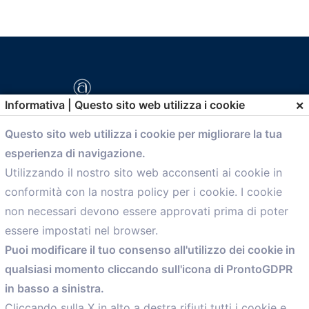
×
Informativa | Questo sito web utilizza i cookie
Questo sito web utilizza i cookie per migliorare la tua
esperienza di navigazione.
comunicazione@confartigianato.bo.it
Utilizzando il nostro sito web acconsenti ai cookie in
conformità con la nostra policy per i cookie. I cookie
Menù
non necessari devono essere approvati prima di poter
essere impostati nel browser.
Home
Puoi modificare il tuo consenso all'utilizzo dei cookie in
Servizi
qualsiasi momento cliccando sull'icona di ProntoGDPR
Convenzioni
in basso a sinistra.
Voce delle Nostre aziende
Informazioni Ex L. 124/2017
Cliccando sulla X in alto a destra rifiuti tutti i cookie e