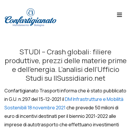
↓
Skip
ME
to
Main
Content
Menù
Principale
STUDI – Crash globali: filiere
produttive, prezzi delle materie prime
e dell’energia. L’analisi dell’Ufficio
Studi su IlSussidiario.net
Confartigianato Trasporti informa che è stato pubblicato
in G.U. n.297 del 15-12-2021 il
DM Infrastrutture e Mobilità
Sostenibili 18 novembre 2021
che prevede 50 milioni di
euro di incentivi destinati per il biennio 2021-2022 alle
imprese di autotrasporto che effettuano investimenti