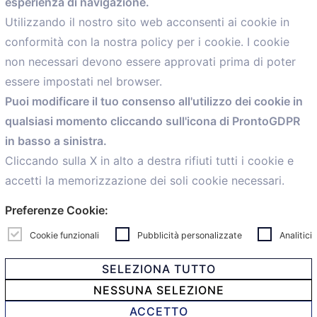
esperienza di navigazione.
comunicazione@confartigianato.bo.it
Utilizzando il nostro sito web acconsenti ai cookie in
conformità con la nostra policy per i cookie. I cookie
Menù
non necessari devono essere approvati prima di poter
essere impostati nel browser.
Home
Puoi modificare il tuo consenso all'utilizzo dei cookie in
Servizi
qualsiasi momento cliccando sull'icona di ProntoGDPR
Convenzioni
in basso a sinistra.
Voce delle Nostre aziende
Informazioni Ex L. 124/2017
Cliccando sulla X in alto a destra rifiuti tutti i cookie e
News
accetti la memorizzazione dei soli cookie necessari.
Contatti
Preferenze Cookie:
personal
Caf
Cookie funzionali
Pubblicità personalizzate
Analitici
SELEZIONA TUTTO
NESSUNA SELEZIONE
© 2021 Confartigianato Imprese Mandamento Bologna -
ACCETTO