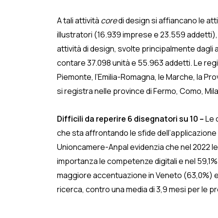
A tali attività
core
di design si affiancano le at
illustratori (16.939 imprese e 23.559 addetti)
attività di design, svolte principalmente dagl
contare 37.098 unità e 55.963 addetti. Le regio
Piemonte, l’Emilia-Romagna, le Marche, la Prov
si registra nelle province di Fermo, Como, Mi
Difficili da reperire 6 disegnatori su 10 –
Le 
che sta affrontando le sfide dell’applicazione del
Unioncamere-Anpal evidenzia che nel 2022 le 
importanza le competenze digitali e nel 59,1% de
maggiore accentuazione in Veneto (63,0%) e 
ricerca, contro una media di 3,9 mesi per le p