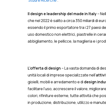
‘Studi e Ricerche’
.
Il design e leadership del made in Italy
– Nel
che nel 2022 è salito a circa 350 miliardi di eur
essendo il primo esportatore tra i 27 paesi de
uso domestico non elettrici, piastrelle in ceram
abbigliamento, le pellicce, la maglieria e i prod
L’offerta di design
– La vasta domanda di desi
unità locali di imprese specializzate nell’
attiv
gioielli, mobili e arredamento e di
design indu
facilitare l’uso, accrescere il valore, miglior
colori, rifiniture esterne, tutte attività ch
in produzione, distribuzione, utilizzo e manut