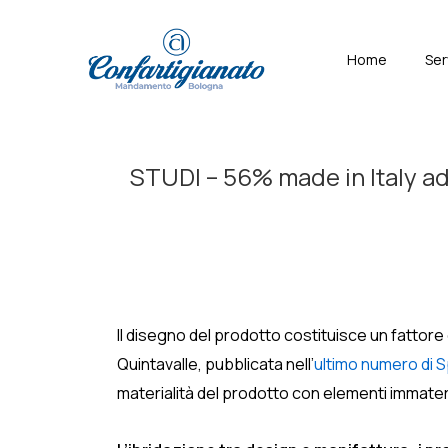
↓
Skip
Menù
Home
Ser
to
Principal
Main
Content
STUDI – 56% made in Italy ad 
Il disegno del prodotto costituisce un fattore co
Quintavalle, pubblicata nell’
ultimo numero di Sp
materialità del prodotto con elementi immateri