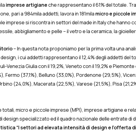
ila
imprese artigiane
che rappresentano il 61% del totale. Tra i 
one, pari a 984mila addetti, lavora in 181mila
micro e piccole i
le imprese si riscontra in settori del made in Italy che hanno co
 tessile, abbigliamento e pelle – il vetro e la ceramica, la gioieller
itorio
– In questa nota proponiamo per la prima volta una analisi
design, i cui addetti rappresentano il 12,4% degli addetti del 
uli-Venezia Giulia con il 19,2%, Veneto con il 19,2% e Piemonte c
%), Fermo (37,1%), Belluno (33,0%), Pordenone (29,5%), Vicenz
ino (24,0%), Macerata (22,5%), Varese (21,5%), Pisa (21,2%), 
totali, micro e piccole imprese (MPI), imprese artigiane e relati
di design specializzato ed il quadro nazionale delle entrate di di
stica “I settori ad elevata intensità di design e l’offerta di