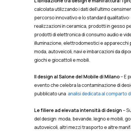
L’ibridazione tra design e manifattura: i pr
calcolata utilizzando i dati dell’ultimo censi
percorso innovativo e lo standard qualitativo: s
realizzazioni in ceramica, prodotti in gesso per 
prodotti di elettronica di consumo audio e vi
illuminazione, elettrodomestici e apparecchi 
moda, autoveicoli, navi e imbarcazioni da diporto
giochi e giocattoli e mobili.
Il design al Salone del Mobile di Milano
– E p
evento che celebra la contaminazione di design
pubblicato una
analisi dedicata al comparto d
Le filiere ad elevata intensità di design
– Su
del design: moda, bevande, legno e mobili, go
autoveicoli, altri mezzi trasporto e altre manif