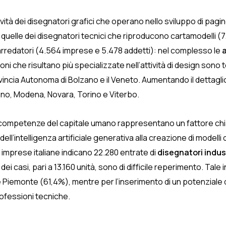
tività dei disegnatori grafici che operano nello sviluppo di pagi
, quelle dei disegnatori tecnici che riproducono cartamodelli (7
i arredatori (4.564 imprese e 5.478 addetti): nel complesso le
a
ni che risultano più specializzate nell’attività di design sono t
incia Autonoma di Bolzano e il Veneto. Aumentando il dettaglio
lano, Modena, Novara, Torino e Viterbo.
competenze del capitale umano rappresentano un fattore chia
l’intelligenza artificiale generativa alla creazione di modelli di 
imprese italiane indicano 22.280 entrate di
disegnatori indust
i casi, pari a 13.160 unità, sono di difficile reperimento. Tale i
Piemonte (61,4%), mentre per l’inserimento di un potenziale
rofessioni tecniche.