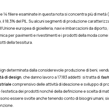
le 14 filiere esaminate in questa nota si concentra più di metà
o, il 18,3% del PIL. Su alcuni segmenti di produzione caratterizza
ll’Unione europea di gioielleria, navi e imbarcazioni da diport
ica per pavimenti e rivestimenti e i prodotti della moda come le c
otti della tessitura.
gn determinata dalla considerevole produzione di beni, venduta i
ità di design
, che danno lavoro a 17.183 addetti: si tratta di
fash
striale
comprensivo delle attività di ideazione e sviluppo di p
are l’estetica dei prodotti nonché della definizione e scelta di 
e possono essere svolte anche tenendo conto di bisogni umani, 
enzione.