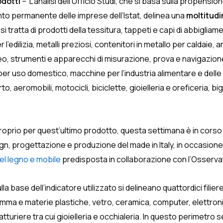
odotti
– L’analisi dell’Ufficio Studi, che si basa sulla propensio
mento permanente delle imprese dell’Istat, delinea una
moltitudi
i tratta di prodotti della tessitura, tappeti e capi di abbigliam
l’edilizia, metalli preziosi, contenitori in metallo per caldaie, 
deo, strumenti e apparecchi di misurazione, prova e navigazion
per uso domestico, macchine per l’industria alimentare e dell
, aeromobili, motocicli, biciclette, gioielleria e oreficeria, bigi
roprio per quest’ultimo prodotto, questa settimana è in corso 
, progettazione e produzione del made in Italy, in occasione de
el legno e mobile
predisposta in collaborazione con l’Osserva
lla base dell’indicatore utilizzato si delineano quattordici fili
mma e materie plastiche, vetro, ceramica, computer, elettron
atturiere tra cui gioielleria e occhialeria. In questo perimetro 