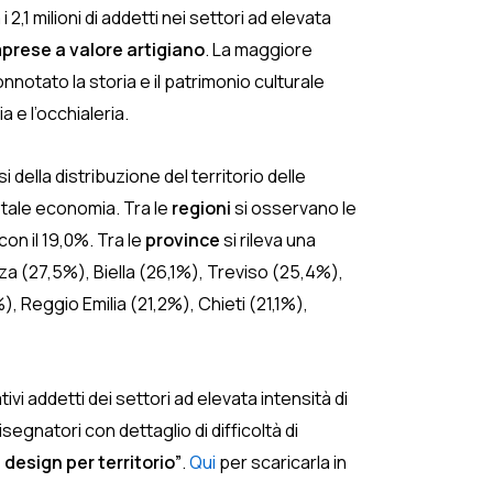
2,1 milioni di addetti nei settori ad elevata
mprese a valore artigiano
. La maggiore
nnotato la storia e il patrimonio culturale
ia e l’occhialeria.
 della distribuzione del territorio delle
totale economia. Tra le
regioni
si osservano le
on il 19,0%. Tra le
province
si rileva una
a (27,5%), Biella (26,1%), Treviso (25,4%),
Reggio Emilia (21,2%), Chieti (21,1%),
vi addetti dei settori ad elevata intensità di
segnatori con dettaglio di difficoltà di
 design per territorio”
.
Qui
per scaricarla in