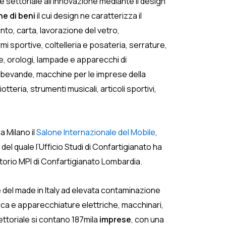
ne settoriale all’innovazione mediante il design
ne di beni
il cui design ne caratterizza il
ento, carta, lavorazione del vetro,
armi sportive, coltelleria e posateria, serrature,
e, orologi, lampade e apparecchi di
e bevande, macchine per le imprese della
otteria, strumenti musicali, articoli sportivi,
a Milano il
Salone Internazionale del Mobile
,
l quale l’Ufficio Studi di Confartigianato ha
torio MPI di Confartigianato Lombardia.
ere del made in Italy ad elevata contaminazione
ica e apparecchiature elettriche, macchinari,
settoriale si contano 187mila
imprese
, con una