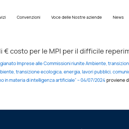
vizi
Convenzioni
Voce delle Nostre aziende
News
e
i € costo per le MPI per il difficile repe
ianato Imprese alle Commissioni riunite Ambiente, transizione 
iente, transizione ecologica, energia, lavori pubblici, comun
o in materia di intelligenza artificiale” – 04/07/2024
proviene 