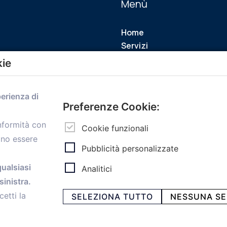
Menù
Home
Servizi
Convenzioni
kie
Voce delle Nostre aziende
Informazioni Ex L. 124/2017
perienza di
News
Preferenze Cookie:
Contatti
personal
Caf
onformità con
Cookie funzionali
ono essere
Pubblicità personalizzate
qualsiasi
Analitici
inistra.
ia Papini, 18 - 40128 Bologna - Italy
cetti la
SELEZIONA TUTTO
NESSUNA SE
 -
Privacy e Cookie