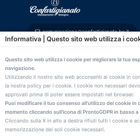
comunicazione@confartigianato.bo.it
Informativa | Questo sito web utilizza i coo
Questo sito web utilizza i cookie per migliorare la tua es
navigazione.
Utilizzando il nostro sito web acconsenti ai cookie in c
la nostra policy per i cookie. I cookie non necessari dev
approvati prima di poter essere impostati nel browser.
Puoi modificare il tuo consenso all'utilizzo dei cookie in 
momento cliccando sull'icona di ProntoGDPR in basso a s
© 2021 Confartigianato Imprese Mandamento Bologna - V
Cliccando sulla X in alto a destra rifiuti tutti i cookie e ac
Tel.
051 4222150
- Fax 051 6414942 - C.F. 00329130371
memorizzazione dei soli cookie necessari.