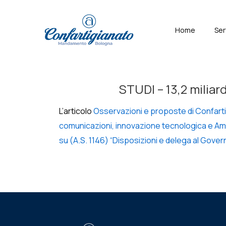
↓
Skip
Menù
Home
Ser
to
Principal
Main
Content
STUDI – 13,2 miliard
L’articolo
Osservazioni e proposte di Confartig
comunicazioni, innovazione tecnologica e Amb
su (A.S. 1146) “Disposizioni e delega al Govern