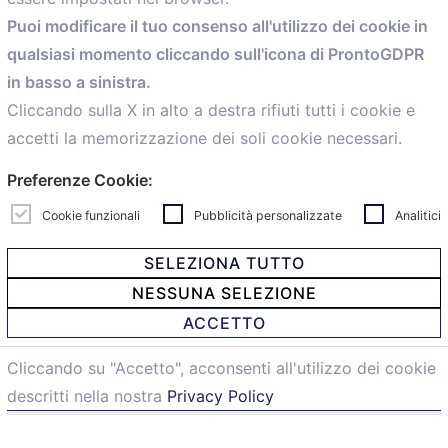
Home
Puoi modificare il tuo consenso all'utilizzo dei cookie in
Servizi
qualsiasi momento cliccando sull'icona di ProntoGDPR
Convenzioni
in basso a sinistra.
Voce delle Nostre aziende
Informazioni Ex L. 124/2017
Cliccando sulla X in alto a destra rifiuti tutti i cookie e
News
accetti la memorizzazione dei soli cookie necessari.
Contatti
Preferenze Cookie:
personal
Caf
Cookie funzionali
Pubblicità personalizzate
Analitici
SELEZIONA TUTTO
NESSUNA SELEZIONE
© 2021 Confartigianato Imprese Mandamento Bologna -
ACCETTO
Via Papini, 18 - 40128 Bologna - Italy
Tel.
051 4222150
- Fax 051 6414942 - C.F. 00329130371 -
Cliccando su "Accetto", acconsenti all'utilizzo dei cookie
Privacy e Cookie
descritti nella nostra
Privacy Policy