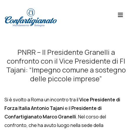
↓
Skip
ME
to
Main
Content
Menù
Principale
PNRR – Il Presidente Granelli a
confronto con il Vice Presidente di FI
Tajani: “Impegno comune a sostegno
delle piccole imprese”
Si è svolto a Roma un incontro tra il
Vice Presidente di
Forza Italia Antonio Tajani
e il
Presidente di
Confartigianato Marco Granelli
. Nel corso del
confronto, che ha avuto luogo nella sede della