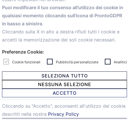
Home
Puoi modificare il tuo consenso all'utilizzo dei cookie in
Servizi
qualsiasi momento cliccando sull'icona di ProntoGDPR
Convenzioni
in basso a sinistra.
Voce delle Nostre aziende
Informazioni Ex L. 124/2017
Cliccando sulla X in alto a destra rifiuti tutti i cookie e
News
accetti la memorizzazione dei soli cookie necessari.
Contatti
Preferenze Cookie:
personal
Caf
Cookie funzionali
Pubblicità personalizzate
Analitici
SELEZIONA TUTTO
NESSUNA SELEZIONE
© 2021 Confartigianato Imprese Mandamento Bologna -
ACCETTO
Via Papini, 18 - 40128 Bologna - Italy
Tel.
051 4222150
- Fax 051 6414942 - C.F. 00329130371 -
Cliccando su "Accetto", acconsenti all'utilizzo dei cookie
Privacy e Cookie
descritti nella nostra
Privacy Policy