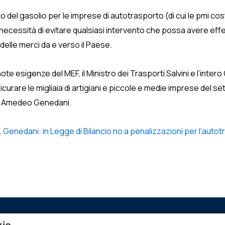
 del gasolio per le imprese di autotrasporto (di cui le pmi costit
necessità di evitare qualsiasi intervento che possa avere eff
delle merci da e verso il Paese.
e esigenze del MEF, il Ministro dei Trasporti Salvini e l’inter
rare le migliaia di artigiani e piccole e medie imprese del setto
te Amedeo Genedani.
nedani: in Legge di Bilancio no a penalizzazioni per l’autot