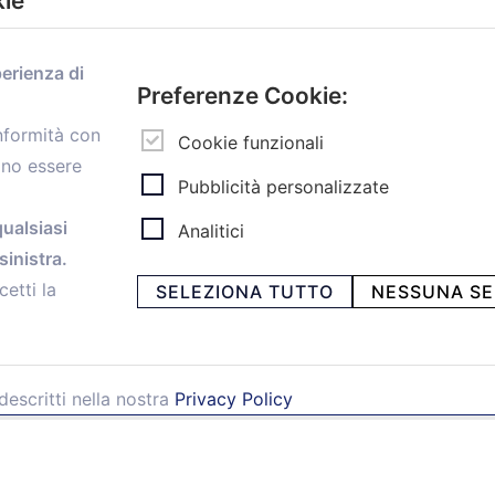
kie
Menù
perienza di
Home
Preferenze Cookie:
Servizi
onformità con
Convenzioni
Cookie funzionali
ono essere
Voce delle Nostre aziende
Pubblicità personalizzate
Informazioni Ex L. 124/2017
News
qualsiasi
Analitici
Contatti
inistra.
personal
Caf
cetti la
SELEZIONA TUTTO
NESSUNA SE
descritti nella nostra
Privacy Policy
ia Papini, 18 - 40128 Bologna - Italy
 -
Privacy e Cookie