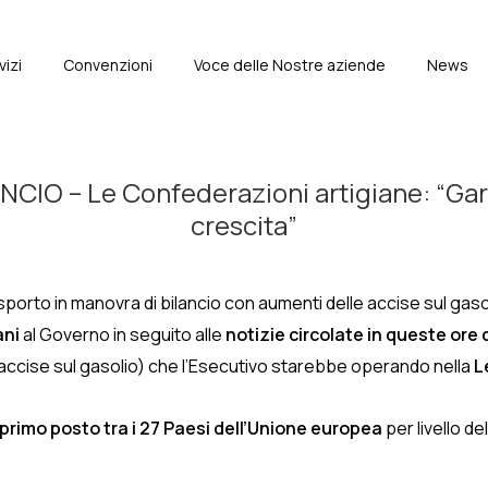
vizi
Convenzioni
Voce delle Nostre aziende
News
e
 – Le Confederazioni artigiane: “Garant
crescita”
porto in manovra di bilancio con aumenti delle accise sul gasoli
ani
al Governo in seguito alle
notizie circolate in queste ore
ccise sul gasolio) che l’Esecutivo starebbe operando nella
L
primo posto tra i 27 Paesi dell’Unione europea
per livello de