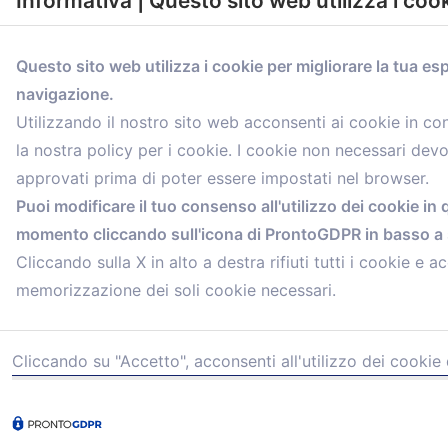
Informativa | Questo sito web utilizza i coo
Questo sito web utilizza i cookie per migliorare la tua es
navigazione.
comunicazione@confartigianato.bo.it
Utilizzando il nostro sito web acconsenti ai cookie in c
la nostra policy per i cookie. I cookie non necessari dev
approvati prima di poter essere impostati nel browser.
Puoi modificare il tuo consenso all'utilizzo dei cookie in 
momento cliccando sull'icona di ProntoGDPR in basso a s
Cliccando sulla X in alto a destra rifiuti tutti i cookie e ac
memorizzazione dei soli cookie necessari.
Cliccando su "Accetto", acconsenti all'utilizzo dei cookie 
© 2021 Confartigianato Imprese Mandamento Bologna - V
Tel.
051 4222150
- Fax 051 6414942 - C.F. 00329130371