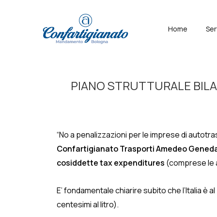
↓
Skip
Menù
Home
Ser
to
Principal
Main
Content
PIANO STRUTTURALE BILANCIO
“No a penalizzazioni per le imprese di autotras
Confartigianato Trasporti Amedeo Gened
cosiddette tax expenditures
(comprese le a
E’ fondamentale chiarire subito che l’Italia è al
centesimi al litro).