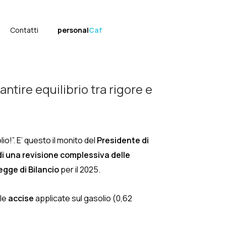
Contatti
personal
Caf
ire equilibrio tra rigore e
o!”. E’ questo il monito del
Presidente di
 di una revisione complessiva delle
egge di Bilancio
per il 2025.
lle
accise
applicate sul gasolio (0,62