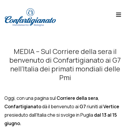
↓
Skip
ME
to
Main
Content
Menù
Principale
MEDIA – Sul Corriere della sera il
benvenuto di Confartigianato ai G7
nell’Italia dei primati mondiali delle
Pmi
Oggi, con una pagina sul
Corriere della sera
,
Confartigianato
dà il benvenuto ai
G7
riuniti al
Vertice
presieduto dall’Italia che si svolge in Puglia
dal 13 al 15
giugno.