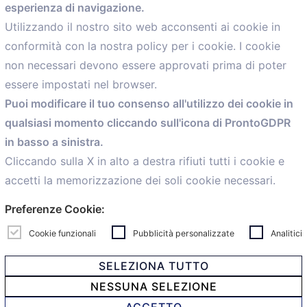
esperienza di navigazione.
comunicazione@confartigianato.bo.it
Utilizzando il nostro sito web acconsenti ai cookie in
conformità con la nostra policy per i cookie. I cookie
Menù
non necessari devono essere approvati prima di poter
essere impostati nel browser.
Home
Puoi modificare il tuo consenso all'utilizzo dei cookie in
Servizi
qualsiasi momento cliccando sull'icona di ProntoGDPR
Convenzioni
in basso a sinistra.
Voce delle Nostre aziende
Informazioni Ex L. 124/2017
Cliccando sulla X in alto a destra rifiuti tutti i cookie e
News
accetti la memorizzazione dei soli cookie necessari.
Contatti
Preferenze Cookie:
personal
Caf
Cookie funzionali
Pubblicità personalizzate
Analitici
SELEZIONA TUTTO
NESSUNA SELEZIONE
© 2021 Confartigianato Imprese Mandamento Bologna -