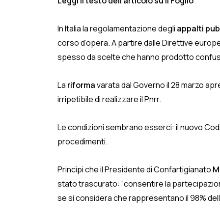
Leggi il testo dell’articolo su Il Foglio
In Italia la regolamentazione degli
appalti pub
corso d’opera. A partire dalle Direttive europee 
spesso da scelte che hanno prodotto confusion
La
riforma
varata dal Governo il 28 marzo apre
irripetibile di realizzare il Pnrr.
Le condizioni sembrano esserci: il nuovo Codice 
procedimenti.
Principi che il Presidente di Confartigianato
M
stato trascurato: “consentire la partecipazione
se si considera che rappresentano il 98% dell