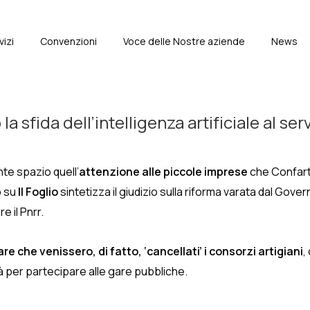
vizi
Convenzioni
Voce delle Nostre aziende
News
e
la sfida dell’intelligenza artificiale al s
te spazio quell’
attenzione alle piccole imprese
che Confarti
o su
Il Foglio
sintetizza il giudizio sulla riforma varata dal Gov
e il Pnrr.
are che venissero, di fatto, ‘cancellati’ i consorzi artigiani
,
 per partecipare alle gare pubbliche.