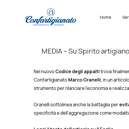
↓
Skip
Menù
Home
Ser
to
Principal
Main
Content
MEDIA – Su Spirito artigiano 
Nel nuovo
Codice degli appalti
trova finalmen
Confartigianato
Marco Granelli,
in un articol
strumento per rilanciare l’economia e realizzar
Granelli sottolinea anche la battaglia per
evit
specificità e dell’aggregazione come modalità