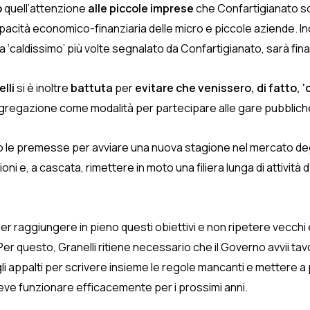
o
quell’attenzione
alle piccole imprese
che Confartigianato so
capacità economico-finanziaria delle micro e piccole aziende. Ino
a ‘caldissimo’ più volte segnalato da Confartigianato, sarà fin
lli
si è inoltre
battuta
per
evitare che venissero, di fatto, ‘c
aggregazione come modalità per partecipare alle gare pubblich
o le premesse per avviare una nuova stagione nel mercato degli
zioni e, a cascata, rimettere in moto una filiera lunga di attivit
er raggiungere in pieno questi obiettivi e non ripetere vecchi 
er questo, Granelli ritiene necessario che il Governo avvii tav
degli appalti per scrivere insieme le regole mancanti e mettere 
deve funzionare efficacemente per i prossimi anni.