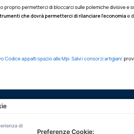
mo proprio permetterci di bloccarci sulle polemiche divisive e su
strumenti che dovrà permetterci di rilanciare l’economia
e d
vo Codice appalti spazio alle Mpi. Salvi i consorzi artigiani’
prov
kie
Menù
perienza di
Home
Preferenze Cookie: