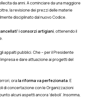
llecita da anni. A cominciare da una maggiore
ltre, la revisione dei prezzi delle materie
almente disciplinato dal nuovo Codice.
ancellati’ i consorzi artigiani
, ottenendo il
e.
 appalti pubblici. Che – per il Presidente
à d’impresa e dare attuazione ai progetti del
errori, ora
la riforma va perfezionata
. E
oli di concertazione con le Organizzazioni
a punto alcuni aspetti ancora ‘deboli’. Insomma,