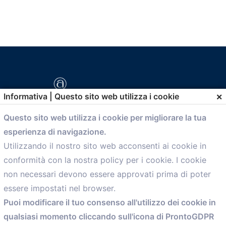
×
Informativa | Questo sito web utilizza i cookie
Questo sito web utilizza i cookie per migliorare la tua
esperienza di navigazione.
comunicazione@confartigianato.bo.it
Utilizzando il nostro sito web acconsenti ai cookie in
conformità con la nostra policy per i cookie. I cookie
Menù
non necessari devono essere approvati prima di poter
essere impostati nel browser.
Home
Puoi modificare il tuo consenso all'utilizzo dei cookie in
Servizi
qualsiasi momento cliccando sull'icona di ProntoGDPR
Convenzioni