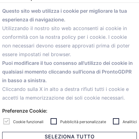
Questo sito web utilizza i cookie per migliorare la tua
esperienza di navigazione.
comunicazione@confartigianato.bo.it
Utilizzando il nostro sito web acconsenti ai cookie in
conformità con la nostra policy per i cookie. I cookie
Menù
non necessari devono essere approvati prima di poter
essere impostati nel browser.
Home
Puoi modificare il tuo consenso all'utilizzo dei cookie in
Servizi
qualsiasi momento cliccando sull'icona di ProntoGDPR
Convenzioni
in basso a sinistra.
Voce delle Nostre aziende
Informazioni Ex L. 124/2017
Cliccando sulla X in alto a destra rifiuti tutti i cookie e
News
accetti la memorizzazione dei soli cookie necessari.
Contatti
Preferenze Cookie:
personal
Caf
Cookie funzionali
Pubblicità personalizzate
Analitici
SELEZIONA TUTTO