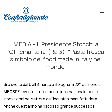
↓
Skip
ME
to
Main
Content
Menù
Principale
MEDIA – Il Presidente Stocchi a
‘Officina Italia’ (Rai3): “Pasta fresca
simbolo del food made in Italy nel
mondo”
Si è svolta dal 6 all’8 marzo a Bologna la 22° edizione di
MECSPE
, evento di riferimento internazionale per le
innovazioni nel settore dell’industria manufatturiera.
Anche quest’anno ha riscosso grande successo il