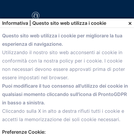
×
Informativa | Questo sito web utilizza i cookie
Questo sito web utilizza i cookie per migliorare la tua
esperienza di navigazione.
comunicazione@confartigianato.bo.it
Utilizzando il nostro sito web acconsenti ai cookie in
conformità con la nostra policy per i cookie. I cookie
Menù
non necessari devono essere approvati prima di poter
essere impostati nel browser.
Home
Puoi modificare il tuo consenso all'utilizzo dei cookie in
Servizi
qualsiasi momento cliccando sull'icona di ProntoGDPR
Convenzioni
in basso a sinistra.
Voce delle Nostre aziende
Informazioni Ex L. 124/2017
Cliccando sulla X in alto a destra rifiuti tutti i cookie e
News
accetti la memorizzazione dei soli cookie necessari.
Contatti
Preferenze Cookie: