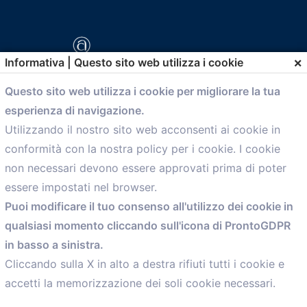
×
Informativa | Questo sito web utilizza i cookie
Questo sito web utilizza i cookie per migliorare la tua
esperienza di navigazione.
comunicazione@confartigianato.bo.it
Utilizzando il nostro sito web acconsenti ai cookie in
conformità con la nostra policy per i cookie. I cookie
Menù
non necessari devono essere approvati prima di poter
essere impostati nel browser.
Home
Puoi modificare il tuo consenso all'utilizzo dei cookie in
Servizi
qualsiasi momento cliccando sull'icona di ProntoGDPR
Convenzioni
in basso a sinistra.
Voce delle Nostre aziende
Informazioni Ex L. 124/2017
Cliccando sulla X in alto a destra rifiuti tutti i cookie e
News
accetti la memorizzazione dei soli cookie necessari.
Contatti