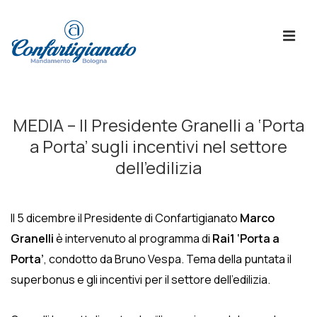
↓
Skip
ME
to
Main
Content
Menù
Principale
MEDIA – Il Presidente Granelli a ‘Porta
a Porta’ sugli incentivi nel settore
dell’edilizia
Il 5 dicembre il Presidente di Confartigianato
Marco
Granelli
è intervenuto al programma di
Rai1 ‘Porta a
Porta’
, condotto da Bruno Vespa. Tema della puntata il
superbonus e gli incentivi per il settore dell’edilizia.