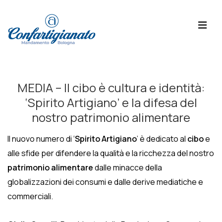
↓
Skip
ME
to
Main
Content
Menù
Principale
MEDIA – Il cibo è cultura e identità:
‘Spirito Artigiano’ e la difesa del
nostro patrimonio alimentare
Il nuovo numero di ‘
Spirito Artigiano
’ è dedicato al
cibo
e
alle sfide per difendere la qualità e la ricchezza del nostro
patrimonio alimentare
dalle minacce della
globalizzazioni dei consumi e dalle derive mediatiche e
commerciali.