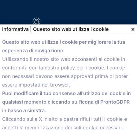
×
Informativa | Questo sito web utilizza i cookie
Questo sito web utilizza i cookie per migliorare la tua
esperienza di navigazione.
comunicazione@confartigianato.bo.it
Utilizzando il nostro sito web acconsenti ai cookie in
conformità con la nostra policy per i cookie. I cookie
Menù
non necessari devono essere approvati prima di poter
essere impostati nel browser.
Home
Puoi modificare il tuo consenso all'utilizzo dei cookie in
Servizi
qualsiasi momento cliccando sull'icona di ProntoGDPR
Convenzioni
in basso a sinistra.
Voce delle Nostre aziende
Informazioni Ex L. 124/2017
Cliccando sulla X in alto a destra rifiuti tutti i cookie e
News
accetti la memorizzazione dei soli cookie necessari.
Contatti