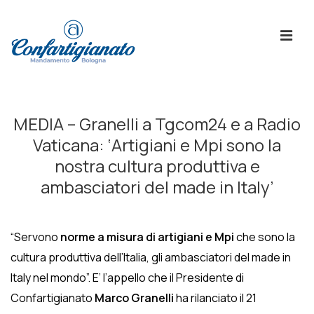
↓
Skip
ME
to
Main
Content
Menù
Principale
MEDIA – Granelli a Tgcom24 e a Radio
Vaticana: ‘Artigiani e Mpi sono la
nostra cultura produttiva e
ambasciatori del made in Italy’
“Servono
norme a misura di arti
giani e Mpi
che sono la
cultura produttiva dell’Italia, gli ambasciatori del made in
Italy nel mondo”. E’ l’appello che il Presidente di
Confartigianato
Marco Granelli
ha rilanciato il 21