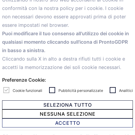
conformità con la nostra policy per i cookie. I cookie
Menù
non necessari devono essere approvati prima di poter
essere impostati nel browser.
Home
Puoi modificare il tuo consenso all'utilizzo dei cookie in
Servizi
qualsiasi momento cliccando sull'icona di ProntoGDPR
Convenzioni
in basso a sinistra.
Voce delle Nostre aziende
Informazioni Ex L. 124/2017
Cliccando sulla X in alto a destra rifiuti tutti i cookie e
News
accetti la memorizzazione dei soli cookie necessari.
Contatti
Preferenze Cookie:
personal
Caf
Cookie funzionali
Pubblicità personalizzate
Analitici
SELEZIONA TUTTO
NESSUNA SELEZIONE
© 2021 Confartigianato Imprese Mandamento Bologna -
ACCETTO
Via Papini, 18 - 40128 Bologna - Italy
Tel.
051 4222150
- Fax 051 6414942 - C.F. 00329130371 -