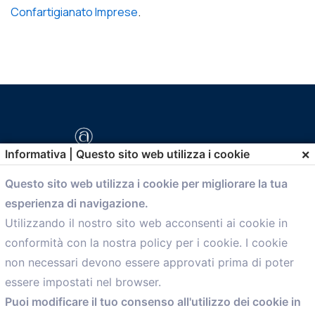
Confartigianato Imprese
.
×
Informativa | Questo sito web utilizza i cookie
Questo sito web utilizza i cookie per migliorare la tua
esperienza di navigazione.
comunicazione@confartigianato.bo.it
Utilizzando il nostro sito web acconsenti ai cookie in
conformità con la nostra policy per i cookie. I cookie
Menù
non necessari devono essere approvati prima di poter
essere impostati nel browser.
Home
Puoi modificare il tuo consenso all'utilizzo dei cookie in
Servizi