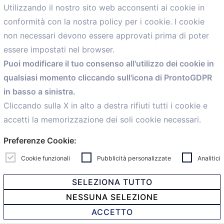
Utilizzando il nostro sito web acconsenti ai cookie in
conformità con la nostra policy per i cookie. I cookie
Menù
non necessari devono essere approvati prima di poter
essere impostati nel browser.
Home
Puoi modificare il tuo consenso all'utilizzo dei cookie in
Servizi
qualsiasi momento cliccando sull'icona di ProntoGDPR
Convenzioni
in basso a sinistra.
Voce delle Nostre aziende
Informazioni Ex L. 124/2017
Cliccando sulla X in alto a destra rifiuti tutti i cookie e
News
accetti la memorizzazione dei soli cookie necessari.
Contatti
Preferenze Cookie:
personal
Caf
Cookie funzionali
Pubblicità personalizzate
Analitici
SELEZIONA TUTTO
NESSUNA SELEZIONE
© 2021 Confartigianato Imprese Mandamento Bologna -
ACCETTO
Via Papini, 18 - 40128 Bologna - Italy