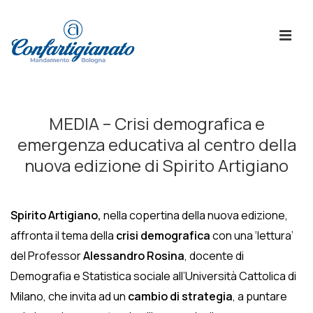
↓
Skip
ME
to
Main
Content
Menù
Principale
MEDIA – Crisi demografica e
emergenza educativa al centro della
nuova edizione di Spirito Artigiano
Spirito Artigiano,
nella copertina della nuova edizione,
affronta il tema della
crisi demografica
con una ‘lettura’
del Professor
Alessandro Rosina
, docente di
Demografia e Statistica sociale all’Università Cattolica di
Milano, che invita ad un
cambio di strategia
,
a puntare