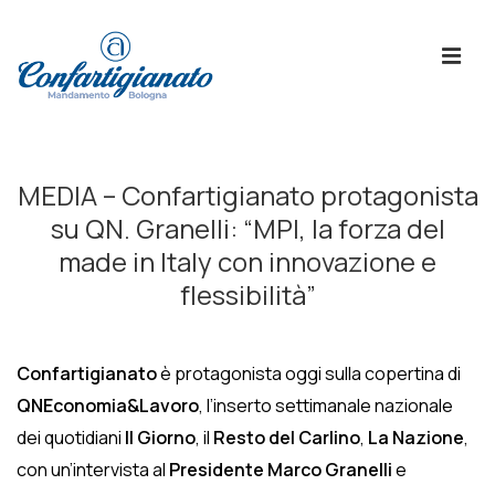
↓
Skip
ME
to
Main
Content
Menù
Principale
MEDIA – Confartigianato protagonista
su QN. Granelli: “MPI, la forza del
made in Italy con innovazione e
flessibilità”
Confartigianato
è protagonista oggi sulla copertina di
QNEconomia&Lavoro
, l’inserto settimanale nazionale
dei quotidiani
Il Giorno
, il
Resto del Carlino
,
La Nazione
,
con un’intervista al
Presidente Marco Granelli
e