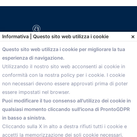
×
Informativa | Questo sito web utilizza i cookie
Questo sito web utilizza i cookie per migliorare la tua
esperienza di navigazione.
comunicazione@confartigianato.bo.it
Utilizzando il nostro sito web acconsenti ai cookie in
conformità con la nostra policy per i cookie. I cookie
Menù
non necessari devono essere approvati prima di poter
essere impostati nel browser.
Home
Puoi modificare il tuo consenso all'utilizzo dei cookie in
Servizi
qualsiasi momento cliccando sull'icona di ProntoGDPR
Convenzioni
in basso a sinistra.
Voce delle Nostre aziende
Informazioni Ex L. 124/2017
Cliccando sulla X in alto a destra rifiuti tutti i cookie e
News
accetti la memorizzazione dei soli cookie necessari.