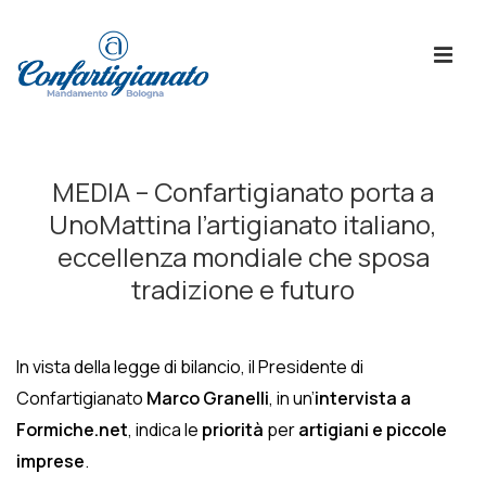
↓
Skip
ME
to
Main
Content
Menù
Principale
MEDIA – Confartigianato porta a
UnoMattina l’artigianato italiano,
eccellenza mondiale che sposa
tradizione e futuro
In vista della legge di bilancio, il Presidente di
Confartigianato
Marco Granelli
, in un’
intervista a
Formiche.net
, indica le
priorità
per
artigiani e piccole
imprese
.