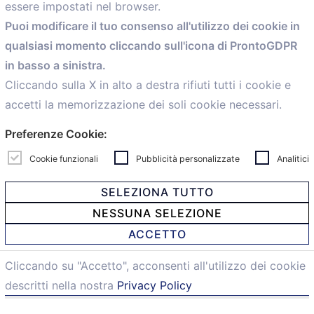
essere impostati nel browser.
Home
Puoi modificare il tuo consenso all'utilizzo dei cookie in
Servizi
qualsiasi momento cliccando sull'icona di ProntoGDPR
Convenzioni
in basso a sinistra.
Voce delle Nostre aziende
Informazioni Ex L. 124/2017
Cliccando sulla X in alto a destra rifiuti tutti i cookie e
News
accetti la memorizzazione dei soli cookie necessari.
Contatti
Preferenze Cookie:
personal
Caf
Cookie funzionali
Pubblicità personalizzate
Analitici
SELEZIONA TUTTO
NESSUNA SELEZIONE
© 2021 Confartigianato Imprese Mandamento Bologna -
ACCETTO
Via Papini, 18 - 40128 Bologna - Italy
Tel.
051 4222150
- Fax 051 6414942 - C.F. 00329130371 -
Cliccando su "Accetto", acconsenti all'utilizzo dei cookie
Privacy e Cookie
descritti nella nostra
Privacy Policy