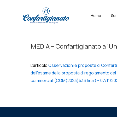
↓
Skip
Menù
Home
Ser
to
Principal
Main
Content
MEDIA – Confartigianato a ‘Uno
L’articolo
Osservazioni e proposte di Confarti
dell’esame della proposta di regolamento del P
commerciali (COM(2023)533 final) – 07/11/20