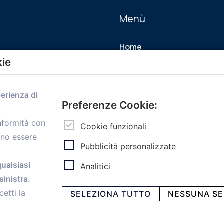
Menù
Home
Servizi
kie
Convenzioni
Voce delle Nostre aziende
perienza di
Informazioni Ex L. 124/2017
Preferenze Cookie:
News
onformità con
Contatti
Cookie funzionali
ono essere
personal
Caf
Pubblicità personalizzate
qualsiasi
Analitici
inistra.
cetti la
SELEZIONA TUTTO
NESSUNA SE
ia Papini, 18 - 40128 Bologna - Italy
 -
Privacy e Cookie