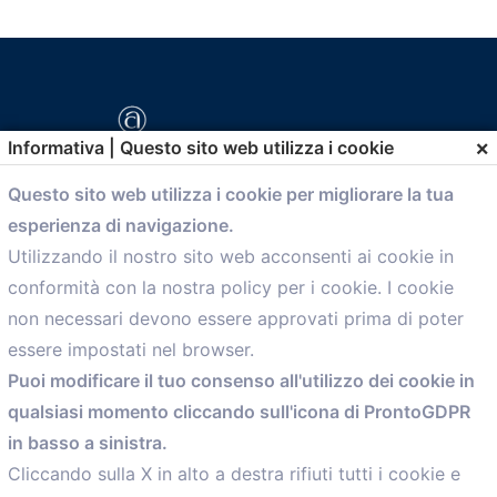
×
Informativa | Questo sito web utilizza i cookie
Questo sito web utilizza i cookie per migliorare la tua
esperienza di navigazione.
comunicazione@confartigianato.bo.it
Utilizzando il nostro sito web acconsenti ai cookie in
conformità con la nostra policy per i cookie. I cookie
Menù
non necessari devono essere approvati prima di poter
essere impostati nel browser.
Home
Puoi modificare il tuo consenso all'utilizzo dei cookie in
Servizi
qualsiasi momento cliccando sull'icona di ProntoGDPR
Convenzioni
in basso a sinistra.
Voce delle Nostre aziende
Informazioni Ex L. 124/2017
Cliccando sulla X in alto a destra rifiuti tutti i cookie e