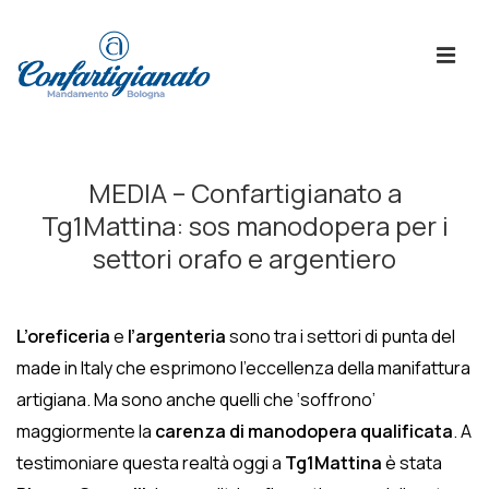
↓
Skip
ME
to
Main
Content
Menù
Principale
MEDIA – Confartigianato a
Tg1Mattina: sos manodopera per i
settori orafo e argentiero
L’oreficeria
e
l’argenteria
sono tra i settori di punta del
made in Italy che esprimono l’eccellenza della manifattura
artigiana. Ma sono anche quelli che ‘soffrono’
maggiormente la
carenza di manodopera qualificata
. A
testimoniare questa realtà oggi a
Tg1Mattina
è stata