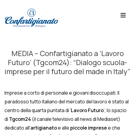
↓
Skip
ME
to
Main
Content
Menù
Principale
MEDIA – Confartigianato a ‘Lavoro
Futuro’ (Tgcom24): “Dialogo scuola-
imprese per il futuro del made in Italy”
Imprese a corto di personale e giovani disoccupati. Il
paradosso tutto italiano del mercato del lavoro è stato al
centro della quarta puntata di ‘
Lavoro Futuro
’, lo spazio
di
Tgcom24
(il canale televisivo all news di Mediaset)
dedicato all’
artigianato
e alle
piccole imprese
e che