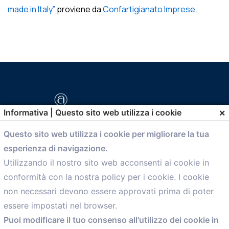
made in Italy”
proviene da
Confartigianato Imprese
.
×
Informativa | Questo sito web utilizza i cookie
Questo sito web utilizza i cookie per migliorare la tua
esperienza di navigazione.
comunicazione@confartigianato.bo.it
Utilizzando il nostro sito web acconsenti ai cookie in
conformità con la nostra policy per i cookie. I cookie
Menù
non necessari devono essere approvati prima di poter
essere impostati nel browser.
Home
Puoi modificare il tuo consenso all'utilizzo dei cookie in
Servizi