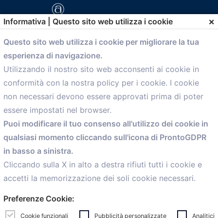
×
Informativa | Questo sito web utilizza i cookie
Questo sito web utilizza i cookie per migliorare la tua
esperienza di navigazione.
comunicazione@confartigianato.bo.it
Utilizzando il nostro sito web acconsenti ai cookie in
conformità con la nostra policy per i cookie. I cookie
Menù
non necessari devono essere approvati prima di poter
essere impostati nel browser.
Home
Puoi modificare il tuo consenso all'utilizzo dei cookie in
Servizi
qualsiasi momento cliccando sull'icona di ProntoGDPR
Convenzioni
in basso a sinistra.
Voce delle Nostre aziende
Informazioni Ex L. 124/2017
Cliccando sulla X in alto a destra rifiuti tutti i cookie e
News
accetti la memorizzazione dei soli cookie necessari.
Contatti
Preferenze Cookie:
personal
Caf
Cookie funzionali
Pubblicità personalizzate
Analitici