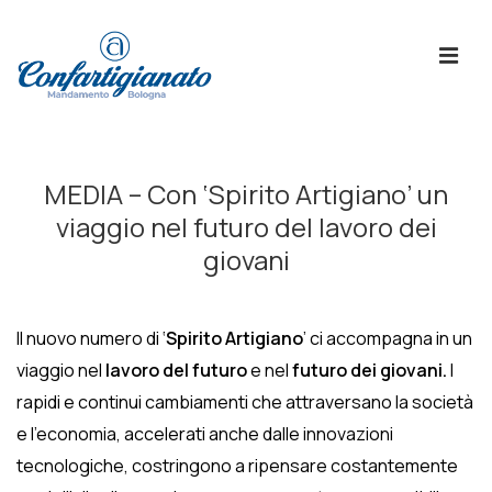
↓
Skip
ME
to
Main
Content
Menù
Principale
MEDIA – Con ‘Spirito Artigiano’ un
viaggio nel futuro del lavoro dei
giovani
Il nuovo numero di ‘
Spirito Artigiano
’ ci accompagna in un
viaggio nel
lavoro del futuro
e nel
futuro dei giovani.
I
rapidi e continui cambiamenti che attraversano la società
e l’economia, accelerati anche dalle innovazioni
tecnologiche, costringono a ripensare costantemente