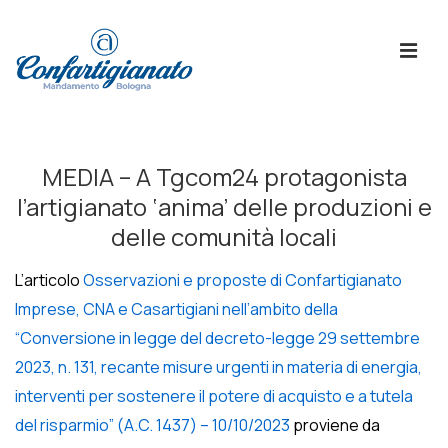
↓
Skip
ME
to
Main
Content
Menù
Principale
MEDIA – A Tgcom24 protagonista
l’artigianato ‘anima’ delle produzioni e
delle comunità locali
L’articolo
Osservazioni e proposte di Confartigianato
Imprese, CNA e Casartigiani nell’ambito della
“Conversione in legge del decreto-legge 29 settembre
2023, n. 131, recante misure urgenti in materia di energia,
interventi per sostenere il potere di acquisto e a tutela
del risparmio” (A.C. 1437) – 10/10/2023
proviene da