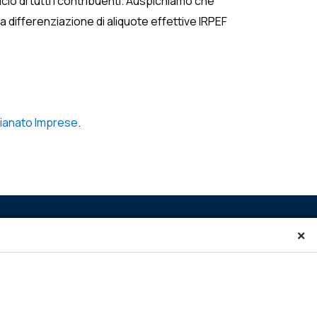
io di tutti i contribuenti. Auspichiamo che
a differenziazione di aliquote effettive IRPEF
ianato Imprese
.
×