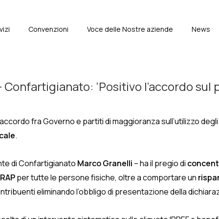
vizi
Convenzioni
Voce delle Nostre aziende
News
e
onfartigianato: ‘Positivo l’accordo sul p
’accordo fra Governo e partiti di maggioranza sull’utilizzo degli 8
scale
.
ente di Confartigianato
Marco Granelli
– ha il pregio di
concentr
IRAP
per tutte le persone fisiche, oltre a comportare un
rispa
 contribuenti eliminando l’obbligo di presentazione della dichiara