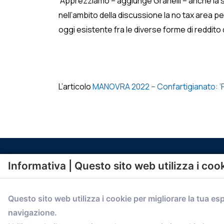
“Apprezziamo – aggiunge Granelli – anche la sc
nell’ambito della discussione la no tax area p
oggi esistente fra le diverse forme di reddito 
L’articolo
MANOVRA 2022 – Confartigianato: ‘Po
Informativa | Questo sito web utilizza i coo
Questo sito web utilizza i cookie per migliorare la tua es
navigazione.
comunicazione@confartigianato.bo.it