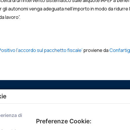
elta di un intervento sistematico sulle aliquote IRPEF a benefic
er gli autonomi venga adeguata nell’importo in modo da ridurre l
da lavoro”.
sitivo l’accordo sul pacchetto fiscale’
proviene da
Confartig
kie
Menù
perienza di
Home
Preferenze Cookie:
Servizi