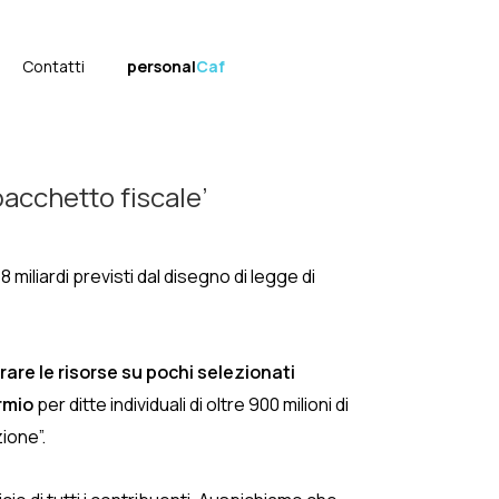
Contatti
personal
Caf
acchetto fiscale’
 miliardi previsti dal disegno di legge di
are le risorse su pochi selezionati
rmio
per ditte individuali di oltre 900 milioni di
zione”.