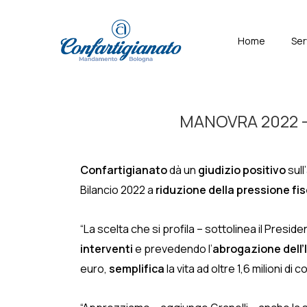
↓
Skip
Menù
Home
Ser
to
Principal
Main
Content
MANOVRA 2022 – C
Confartigianato
dà un
giudizio positivo
sull
Bilancio 2022 a
riduzione della pressione fi
“La scelta che si profila – sottolinea il Presid
interventi
e prevedendo l’
abrogazione dell’
euro,
semplifica
la vita ad oltre 1,6 milioni di