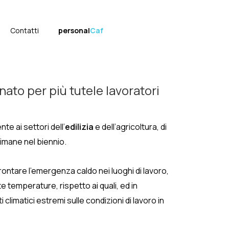
Contatti
personal
Caf
to per più tutele lavoratori
te ai settori dell’
edilizia
e dell’agricoltura, di
timane nel biennio.
ffrontare l’emergenza caldo nei luoghi di lavoro,
lte temperature, rispetto ai quali, ed in
 climatici estremi sulle condizioni di lavoro in