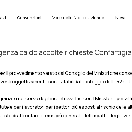
vizi
Convenzioni
Voce delle Nostre aziende
News
e
nza caldo accolte richieste Confartigiana
er il provvedimento varato dal Consiglio dei Ministri che consen
eventi oggettivamente non evitabili dal conteggio delle 52 set
igianato
nel corso degli incontri svoltisi con il Ministero per a
tele per i lavoratori per i settori più esposti al rischio delle a
iesto di affrontare il tema più generale dell’impatto degli eventi