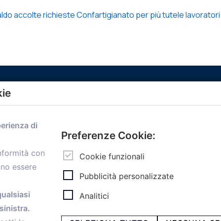
o accolte richieste Confartigianato per più tutele lavoratori
kie
Menù
perienza di
Home
Preferenze Cookie:
Servizi
onformità con
Convenzioni
Cookie funzionali
ono essere
Voce delle Nostre aziende
Pubblicità personalizzate
Informazioni Ex L. 124/2017
News
qualsiasi
Analitici
Contatti
inistra.
personal
Caf