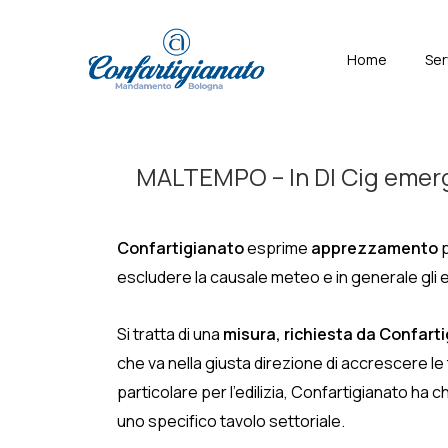
↓
Skip
Menù
Home
Ser
to
Principal
Main
Content
MALTEMPO – In Dl Cig emerge
Confartigianato
esprime
apprezzamento
p
escludere la causale meteo e in generale gli 
Si tratta di una
misura, richiesta da Confart
che va nella giusta direzione di accrescere le tu
particolare per l’edilizia, Confartigianato ha ch
uno specifico tavolo settoriale.