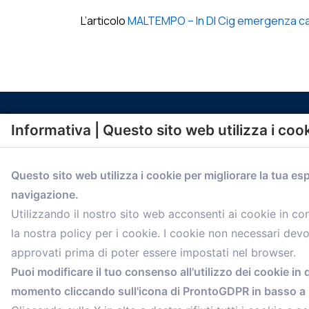
L’articolo
MALTEMPO – In Dl Cig emergenza cald
Informativa | Questo sito web utilizza i coo
Questo sito web utilizza i cookie per migliorare la tua es
navigazione.
comunicazione@confartigianato.bo.it
Utilizzando il nostro sito web acconsenti ai cookie in c
la nostra policy per i cookie. I cookie non necessari dev
approvati prima di poter essere impostati nel browser.
Puoi modificare il tuo consenso all'utilizzo dei cookie in 
momento cliccando sull'icona di ProntoGDPR in basso a s