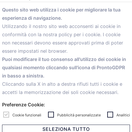
Questo sito web utilizza i cookie per migliorare la tua
esperienza di navigazione.
comunicazione@confartigianato.bo.it
Utilizzando il nostro sito web acconsenti ai cookie in
conformità con la nostra policy per i cookie. I cookie
Menù
non necessari devono essere approvati prima di poter
essere impostati nel browser.
Home
Puoi modificare il tuo consenso all'utilizzo dei cookie in
Servizi
qualsiasi momento cliccando sull'icona di ProntoGDPR
Convenzioni
in basso a sinistra.
Voce delle Nostre aziende
Informazioni Ex L. 124/2017
Cliccando sulla X in alto a destra rifiuti tutti i cookie e
News
accetti la memorizzazione dei soli cookie necessari.
Contatti
Preferenze Cookie:
personal
Caf
Cookie funzionali
Pubblicità personalizzate
Analitici
SELEZIONA TUTTO