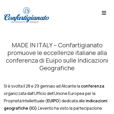
↓
Skip
ME
to
Main
Content
Menù
Principale
MADE IN ITALY – Confartigianato
promuove le eccellenze italiane alla
conferenza di Euipo sulle Indicazioni
Geografiche
Si è svolta il 28 e 29 gennaio ad Alicante la
conferenza
organizzata dall’Ufficio dell’Unione Europea per la
Proprietà Intellettuale (
EUIPO
) dedicata alle
indicazioni
geografiche (IG)
.
L’evento ha visto la partecipazione