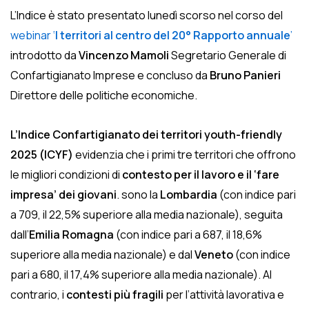
L’Indice è stato presentato lunedì scorso nel corso del
webinar ‘
I territori al centro del 20° Rapporto annuale
’
introdotto da
Vincenzo
Mamoli
Segretario Generale di
Confartigianato Imprese e concluso da
Bruno
Panieri
Direttore delle politiche economiche.
L’Indice Confartigianato dei territori youth-friendly
2025 (ICYF)
evidenzia che i primi tre territori che offrono
le migliori condizioni di
contesto per il lavoro e il ‘fare
impresa’ dei giovani
. sono la
Lombardia
(con indice pari
a 709, il 22,5% superiore alla media nazionale), seguita
dall’
Emilia Romagna
(con indice pari a 687, il 18,6%
superiore alla media nazionale) e dal
Veneto
(con indice
pari a 680, il 17,4% superiore alla media nazionale). Al
contrario, i
contesti più fragili
per l’attività lavorativa e