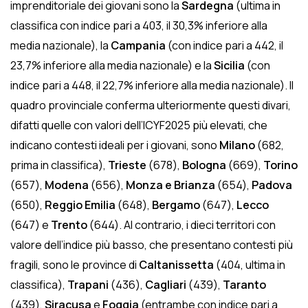
imprenditoriale dei giovani sono la
Sardegna
(ultima in
classifica con indice pari a 403, il 30,3% inferiore alla
media nazionale), la
Campania
(con indice pari a 442, il
23,7% inferiore alla media nazionale) e la
Sicilia
(con
indice pari a 448, il 22,7% inferiore alla media nazionale). Il
quadro provinciale conferma ulteriormente questi divari,
difatti quelle con valori dell’ICYF2025 più elevati, che
indicano contesti ideali per i giovani, sono
Milano
(682,
prima in classifica),
Trieste
(678),
Bologna
(669),
Torino
(657),
Modena
(656),
Monza e Brianza
(654),
Padova
(650),
Reggio Emilia
(648),
Bergamo
(647),
Lecco
(647) e
Trento
(644). Al contrario, i dieci territori con
valore dell’indice più basso, che presentano contesti più
fragili, sono le province di
Caltanissetta
(404, ultima in
classifica),
Trapani
(436),
Cagliari
(439),
Taranto
(439),
Siracusa
e
Foggia
(entrambe con indice pari a