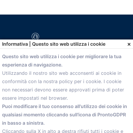
×
Informativa | Questo sito web utilizza i cookie
Questo sito web utilizza i cookie per migliorare la tua
esperienza di navigazione.
comunicazione@confartigianato.bo.it
Utilizzando il nostro sito web acconsenti ai cookie in
conformità con la nostra policy per i cookie. I cookie
Menù
non necessari devono essere approvati prima di poter
essere impostati nel browser.
Home
Puoi modificare il tuo consenso all'utilizzo dei cookie in
Servizi
qualsiasi momento cliccando sull'icona di ProntoGDPR
Convenzioni
in basso a sinistra.
Voce delle Nostre aziende
Informazioni Ex L. 124/2017
Cliccando sulla X in alto a destra rifiuti tutti i cookie e