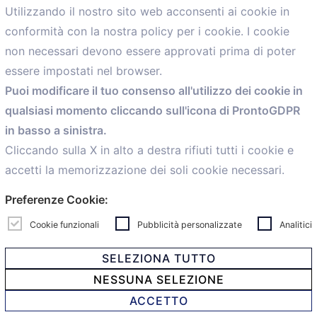
Utilizzando il nostro sito web acconsenti ai cookie in
conformità con la nostra policy per i cookie. I cookie
Menù
non necessari devono essere approvati prima di poter
essere impostati nel browser.
Home
Puoi modificare il tuo consenso all'utilizzo dei cookie in
Servizi
qualsiasi momento cliccando sull'icona di ProntoGDPR
Convenzioni
in basso a sinistra.
Voce delle Nostre aziende
Informazioni Ex L. 124/2017
Cliccando sulla X in alto a destra rifiuti tutti i cookie e
News
accetti la memorizzazione dei soli cookie necessari.
Contatti
Preferenze Cookie:
personal
Caf
Cookie funzionali
Pubblicità personalizzate
Analitici
SELEZIONA TUTTO
NESSUNA SELEZIONE
© 2021 Confartigianato Imprese Mandamento Bologna -
ACCETTO
Via Papini, 18 - 40128 Bologna - Italy