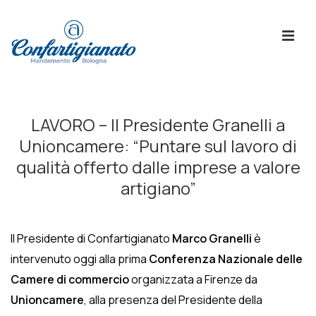
↓
Skip
ME
to
Main
Content
Menù
Principale
LAVORO – Il Presidente Granelli a
Unioncamere: “Puntare sul lavoro di
qualità offerto dalle imprese a valore
artigiano”
Il Presidente di Confartigianato
Marco Granelli
è
intervenuto oggi alla prima
Conferenza Nazionale delle
Camere di commercio
organizzata a Firenze da
Unioncamere
, alla presenza del Presidente della