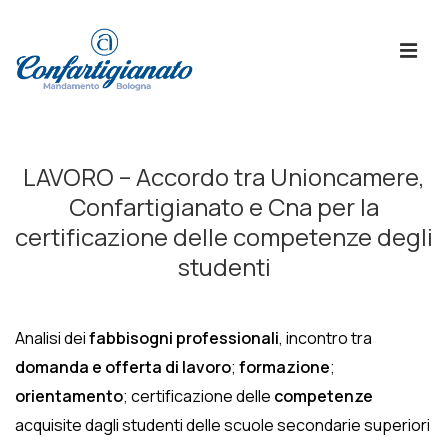
↓
Skip
ME
to
Main
Content
Menù
Principale
LAVORO – Accordo tra Unioncamere,
Confartigianato e Cna per la
certificazione delle competenze degli
studenti
Analisi dei
fabbisogni professionali
, incontro tra
domanda e offerta di lavoro
;
formazione
;
orientamento
; certificazione delle
competenze
acquisite dagli studenti delle scuole secondarie superiori