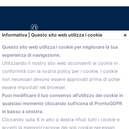
×
Informativa | Questo sito web utilizza i cookie
Questo sito web utilizza i cookie per migliorare la tua
esperienza di navigazione.
comunicazione@confartigianato.bo.it
Utilizzando il nostro sito web acconsenti ai cookie in
conformità con la nostra policy per i cookie. I cookie
Menù
non necessari devono essere approvati prima di poter
essere impostati nel browser.
Home
Puoi modificare il tuo consenso all'utilizzo dei cookie in
Servizi
qualsiasi momento cliccando sull'icona di ProntoGDPR
Convenzioni
in basso a sinistra.
Voce delle Nostre aziende
Informazioni Ex L. 124/2017
Cliccando sulla X in alto a destra rifiuti tutti i cookie e
News
accetti la memorizzazione dei soli cookie necessari.