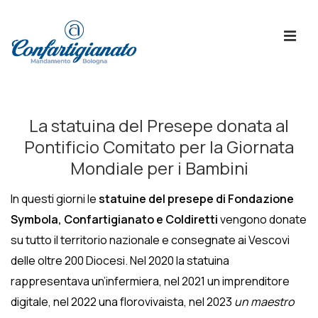
↓
Skip
ME
to
Main
Content
Menù
Principale
La statuina del Presepe donata al
Pontificio Comitato per la Giornata
Mondiale per i Bambini
In questi giorni le
statuine
del presepe di Fondazione
Symbola, Confartigianato e Coldiretti
vengono donate
su tutto il territorio nazionale e consegnate ai Vescovi
delle oltre 200 Diocesi. Nel 2020 la statuina
rappresentava un’infermiera, nel 2021 un imprenditore
digitale, nel 2022 una florovivaista, nel 2023
un maestro