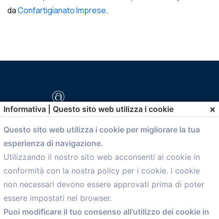
da
Confartigianato Imprese
.
×
Informativa | Questo sito web utilizza i cookie
Questo sito web utilizza i cookie per migliorare la tua
esperienza di navigazione.
comunicazione@confartigianato.bo.it
Utilizzando il nostro sito web acconsenti ai cookie in
conformità con la nostra policy per i cookie. I cookie
Menù
non necessari devono essere approvati prima di poter
essere impostati nel browser.
Home
Puoi modificare il tuo consenso all'utilizzo dei cookie in
Servizi