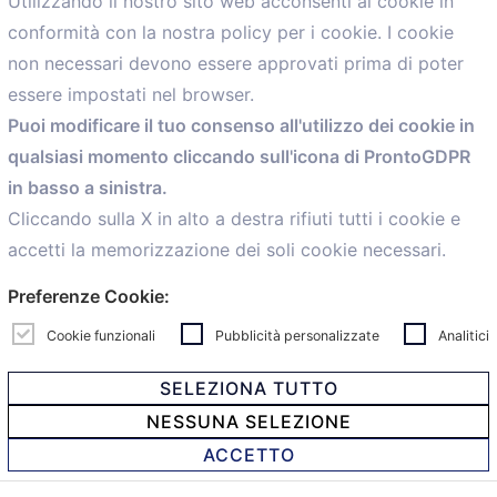
Utilizzando il nostro sito web acconsenti ai cookie in
conformità con la nostra policy per i cookie. I cookie
Menù
non necessari devono essere approvati prima di poter
essere impostati nel browser.
Home
Puoi modificare il tuo consenso all'utilizzo dei cookie in
Servizi
qualsiasi momento cliccando sull'icona di ProntoGDPR
Convenzioni
in basso a sinistra.
Voce delle Nostre aziende
Informazioni Ex L. 124/2017
Cliccando sulla X in alto a destra rifiuti tutti i cookie e
News
accetti la memorizzazione dei soli cookie necessari.
Contatti
Preferenze Cookie:
personal
Caf
Cookie funzionali
Pubblicità personalizzate
Analitici
SELEZIONA TUTTO
NESSUNA SELEZIONE
© 2021 Confartigianato Imprese Mandamento Bologna -
ACCETTO
Via Papini, 18 - 40128 Bologna - Italy
Tel.
051 4222150
- Fax 051 6414942 - C.F. 00329130371 -