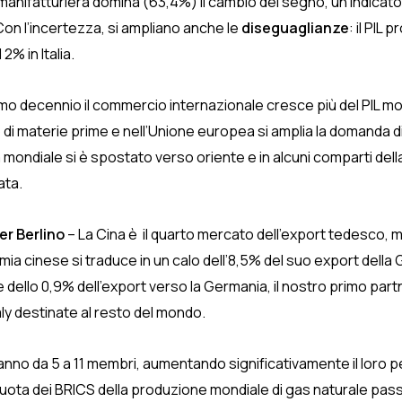
manifatturiera domina (63,4%) il cambio del segno, un indicator
Con l’incertezza, si ampliano anche le
diseguaglianze
: il PIL 
% in Italia.
ltimo decennio il commercio internazionale cresce più del PIL m
 di materie prime e nell’Unione europea si amplia la domanda di
a mondiale si è spostato verso oriente e in alcuni comparti della
ata.
er Berlino
– La Cina è il quarto mercato dell’export tedesco, me
ia cinese si traduce in un calo dell’8,5% del suo export della
ione dello 0,9% dell’export verso la Germania, il nostro primo pa
ly destinate al resto del mondo.
anno da 5 a 11 membri, aumentando significativamente il loro
a quota dei BRICS della produzione mondiale di gas naturale pass