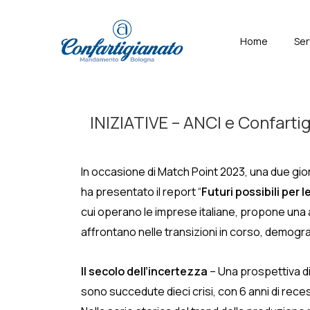
↓
Skip
Menù
Home
Ser
to
Principal
Main
Content
INIZIATIVE – ANCI e Confartig
In occasione di Match Point 2023, una due gior
ha presentato il report “
Futuri possibili per 
cui operano le imprese italiane, propone una a
affrontano nelle transizioni in corso, demograf
Il secolo dell’incertezza
– Una prospettiva di
sono succedute dieci crisi, con 6 anni di reces