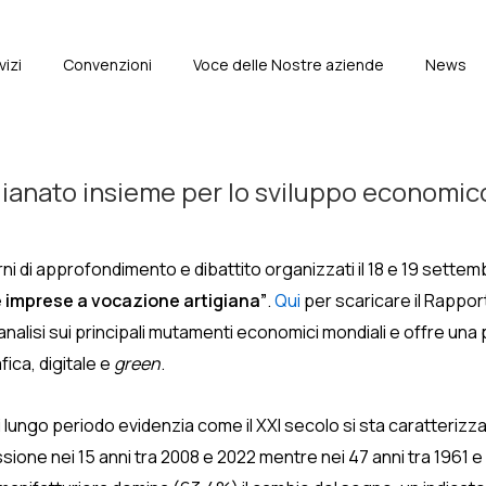
vizi
Convenzioni
Voce delle Nostre aziende
News
e
ianato insieme per lo sviluppo economico e 
ni di approfondimento e dibattito organizzati il 18 e 19 settem
le imprese a vocazione artigiana”
.
Qui
per scaricare il Rapporto
nalisi sui principali mutamenti economici mondiali e offre una
ica, digitale e
green
.
 lungo periodo evidenzia come il XXI secolo si sta caratterizzan
sione nei 15 anni tra 2008 e 2022 mentre nei 47 anni tra 1961 e 