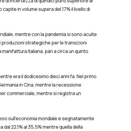
e di incertezza di quindici punti superiore al
pro capite in volume supera del 17% il livello di
ondiale, mentre con la pandemia si sono acuite
 produzioni strategiche per le transizioni
 manifattura italiana, pari a circa un quinto
ntre era il dodicesimo dieci anni fa. Nel primo
 Germania in Cina, mentre la recessione
rtner commerciale, mentre si registra un
 peso sull’economia mondiale e segnatamente
a dal 22,1% al 35,5% mentre quella della