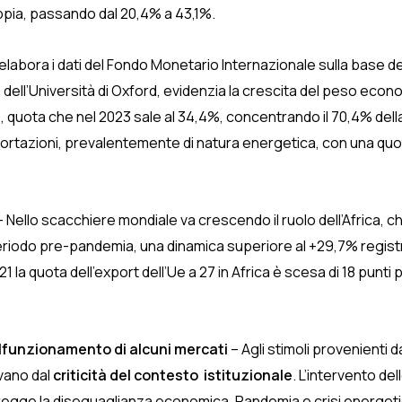
ppia, passando dal 20,4% a 43,1%.
elabora i dati del Fondo Monetario Internazionale sulla base de
 dell’Università di Oxford, evidenzia la crescita del peso econ
, quota che nel 2023 sale al 34,4%, concentrando il 70,4% dell
portazioni, prevalentemente di natura energetica, con una quota
 Nello scacchiere mondiale va crescendo il ruolo dell’Africa, che
eriodo pre-pandemia, una dinamica superiore al +29,7% registrat
1 la quota dell’export dell’Ue a 27 in Africa è scesa di 18 punt
 malfunzionamento di alcuni mercati
– Agli stimoli provenienti
vano dal
criticità del contesto istituzionale
. L’intervento del
n corregge la diseguaglianza economica. Pandemia e crisi energe