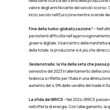
Nella serie storica del trend della produzione 
valore degli anni Novante del secolo scorso. 
inizio secolo nell’Eurozona mentre scende del 2
Fine della turbo-globalizzazione
? – Nell’u
persistenti difficoltà nell’approvvigionamento
green
e digitale; il baricentro della manifattur
della totale, la produzione si è più che dimezz
Seidenstraße
, la Via della seta che passa p
semestre del 2023 il rallentamento dell’econom
tedesca si riflette per l’Italia in una diminuz
aumento del 4,9% delle vendite del made in Ita
La sfida dei BRICS
– Nel 2024 i BRICS passer
nell’offerta di energia. Con l’allargamento, l