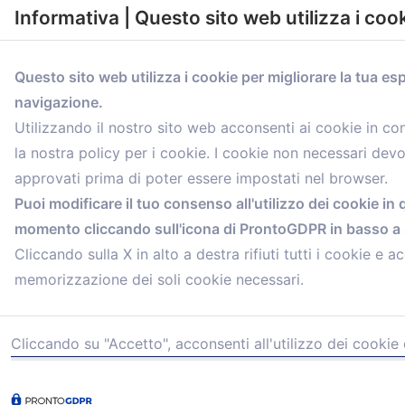
Informativa | Questo sito web utilizza i coo
Questo sito web utilizza i cookie per migliorare la tua es
navigazione.
comunicazione@confartigianato.bo.it
Utilizzando il nostro sito web acconsenti ai cookie in c
la nostra policy per i cookie. I cookie non necessari dev
approvati prima di poter essere impostati nel browser.
Puoi modificare il tuo consenso all'utilizzo dei cookie in 
momento cliccando sull'icona di ProntoGDPR in basso a s
Cliccando sulla X in alto a destra rifiuti tutti i cookie e ac
memorizzazione dei soli cookie necessari.
Cliccando su "Accetto", acconsenti all'utilizzo dei cookie 
© 2021 Confartigianato Imprese Mandamento Bologna - V
Tel.
051 4222150
- Fax 051 6414942 - C.F. 00329130371