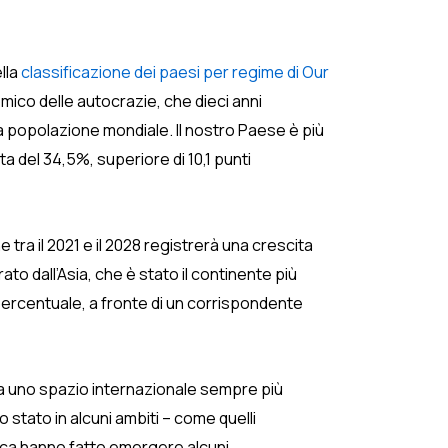
lla
classificazione dei paesi per regime di Our
omico delle autocrazie, che dieci anni
a popolazione mondiale. Il nostro Paese è più
 del 34,5%, superiore di 10,1 punti
 tra il 2021 e il 2028 registrerà una crescita
o dall’Asia, che è stato il continente più
i percentuale, a fronte di un corrispondente
 da uno spazio internazionale sempre più
lo stato in alcuni ambiti – come quelli
tica hanno fatto emergere alcuni