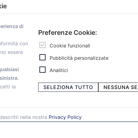
kie
Menù
perienza di
Home
Preferenze Cookie:
Servizi
onformità con
Convenzioni
Cookie funzionali
ono essere
Voce delle Nostre aziende
Pubblicità personalizzate
Informazioni Ex L. 124/2017
News
qualsiasi
Analitici
Contatti
inistra.
personal
Caf
cetti la
SELEZIONA TUTTO
NESSUNA SE
descritti nella nostra
Privacy Policy
ia Papini, 18 - 40128 Bologna - Italy
 -
Privacy e Cookie