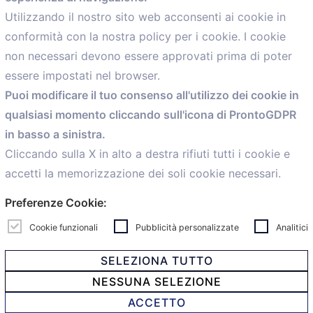
Utilizzando il nostro sito web acconsenti ai cookie in
conformità con la nostra policy per i cookie. I cookie
Menù
non necessari devono essere approvati prima di poter
essere impostati nel browser.
Home
Puoi modificare il tuo consenso all'utilizzo dei cookie in
Servizi
qualsiasi momento cliccando sull'icona di ProntoGDPR
Convenzioni
in basso a sinistra.
Voce delle Nostre aziende
Informazioni Ex L. 124/2017
Cliccando sulla X in alto a destra rifiuti tutti i cookie e
News
accetti la memorizzazione dei soli cookie necessari.
Contatti
Preferenze Cookie:
personal
Caf
Cookie funzionali
Pubblicità personalizzate
Analitici
SELEZIONA TUTTO
NESSUNA SELEZIONE
© 2021 Confartigianato Imprese Mandamento Bologna -
ACCETTO