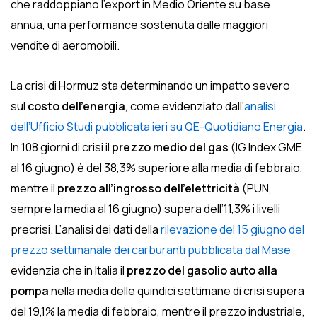
che raddoppiano l’export in Medio Oriente su base
annua, una performance sostenuta dalle maggiori
vendite di aeromobili.
La crisi di Hormuz sta determinando un impatto severo
sul
costo dell’energia
, come evidenziato dall’
analisi
dell’Ufficio Studi pubblicata ieri su QE-Quotidiano Energia
.
In 108 giorni di crisi il
prezzo medio del gas
(IG Index GME
al 16 giugno) è del 38,3% superiore alla media di febbraio,
mentre il
prezzo all’ingrosso dell’elettricità
(PUN,
sempre la media al 16 giugno) supera dell’11,3% i livelli
precrisi. L’analisi dei dati della
rilevazione del 15 giugno del
prezzo settimanale dei carburanti pubblicata dal Mase
evidenzia che in Italia il
prezzo del gasolio auto alla
pompa
nella media delle quindici settimane di crisi supera
del 19,1% la media di febbraio, mentre il prezzo industriale,