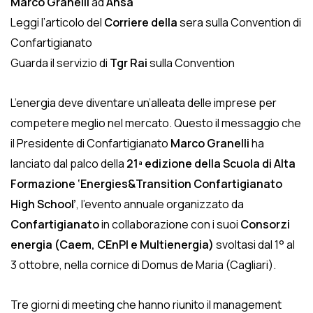
Marco Granelli
ad
Ansa
Leggi l’articolo del
Corriere della
sera sulla Convention di
Confartigianato
Guarda il servizio di
Tgr Rai
sulla Convention
L’energia deve diventare un’alleata delle imprese per
competere meglio nel mercato. Questo il messaggio che
il Presidente di Confartigianato
Marco Granelli
ha
lanciato dal palco della
21ª edizione della Scuola di Alta
Formazione ‘Energies&Transition Confartigianato
High School’
, l’evento annuale organizzato da
Confartigianato
in collaborazione con i suoi
Consorzi
energia (Caem, CEnPI e Multienergia)
svoltasi dal 1° al
3 ottobre, nella cornice di Domus de Maria (Cagliari).
Tre giorni di meeting che hanno riunito il management