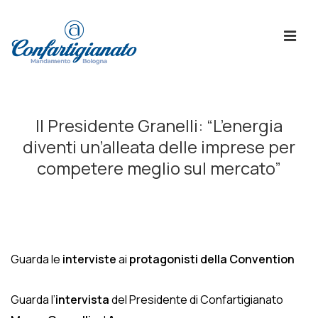
↓
Skip
ME
to
Main
Content
Menù
Principale
Il Presidente Granelli: “L’energia
diventi un’alleata delle imprese per
competere meglio sul mercato”
Guarda le
interviste
ai
protagonisti della Convention
Guarda l’
intervista
del Presidente di Confartigianato