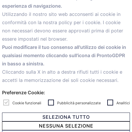
esperienza di navigazione.
comunicazione@confartigianato.bo.it
Utilizzando il nostro sito web acconsenti ai cookie in
conformità con la nostra policy per i cookie. I cookie
Menù
non necessari devono essere approvati prima di poter
essere impostati nel browser.
Home
Puoi modificare il tuo consenso all'utilizzo dei cookie in
Servizi
qualsiasi momento cliccando sull'icona di ProntoGDPR
Convenzioni
in basso a sinistra.
Voce delle Nostre aziende
Informazioni Ex L. 124/2017
Cliccando sulla X in alto a destra rifiuti tutti i cookie e
News
accetti la memorizzazione dei soli cookie necessari.
Contatti
Preferenze Cookie:
personal
Caf
Cookie funzionali
Pubblicità personalizzate
Analitici
SELEZIONA TUTTO
NESSUNA SELEZIONE