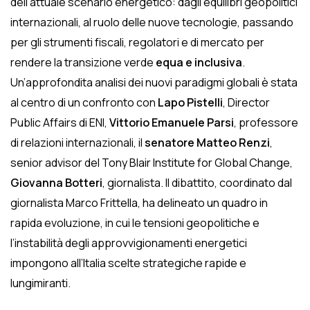
dell’attuale scenario energetico: dagli equilibri geopolitici
internazionali, al ruolo delle nuove tecnologie, passando
per gli strumenti fiscali, regolatori e di mercato per
rendere la transizione verde
equa e inclusiva
.
Un’approfondita analisi dei nuovi paradigmi globali è stata
al centro di un confronto con
Lapo Pistelli
, Director
Public Affairs di ENI,
Vittorio Emanuele Parsi
, professore
di relazioni internazionali, il
senatore Matteo Renzi
,
senior advisor del Tony Blair Institute for Global Change,
Giovanna Botteri
, giornalista. Il dibattito, coordinato dal
giornalista Marco Frittella, ha delineato un quadro in
rapida evoluzione, in cui le tensioni geopolitiche e
l’instabilità degli approvvigionamenti energetici
impongono all’Italia scelte strategiche rapide e
lungimiranti.