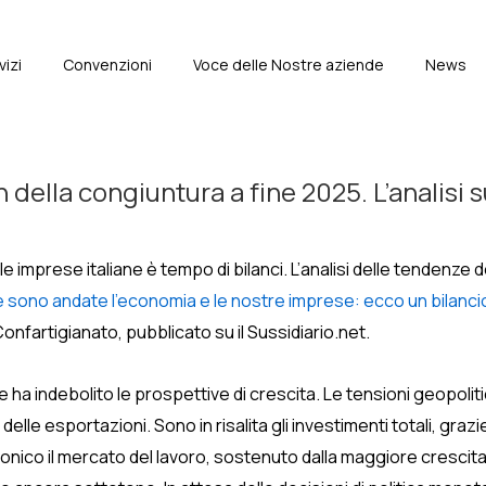
vizi
Convenzioni
Voce delle Nostre aziende
News
e
della congiuntura a fine 2025. L’analisi s
e le imprese italiane è tempo di bilanci. L’analisi delle tendenze
 sono andate l’economia e le nostre imprese: ecco un bilanci
Confartigianato, pubblicato su il Sussidiario.net.
 ha indebolito le prospettive di crescita. Le tensioni geopolit
lle esportazioni. Sono in risalita gli investimenti totali, graz
tonico il mercato del lavoro, sostenuto dalla maggiore crescita