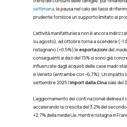
trend dei consumi delle famiglie, pur rimanend
settimana
, la pausa nel calo dei tassi di rife
prudente fornisce un supporto limitato ai proc
L’attività manifatturiera non è ancora indirizza
su agosto), ad ottobre torna a scendere (-1,0
ristagnano (+0,5%) le
esportazioni
del
made 
conseguenti ai dazi del 15% si sono già concre
influenzate dagli acquisti delle case madri st
e Veneto (entrambe con -6,7%). Un impatto sec
settembre 2025 l’
import dalla Cina
sale del 
L’aggiornamento dei conti nazionali delinea il
accelerando la crescita del 3,2% del secondo tr
+2,7% della media Ue, mentre ristagna in Fran