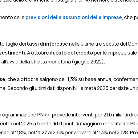
amento delle
previsioni delle assunzioni delle imprese
, che p
to taglio dei
tassi di interesse
nelle ultime tre sedute del Cons
vestimenti
. A ottobre il
costo del credito
per le imprese sale
 all’avvio della stretta monetaria (giugno 2022).
ese
, che a ottobre salgono dell’1,3% su base annua, conferman
na. Secondo gli ultimi dati disponibili, a metà 2025 persiste un
programmazione PNRR, prevede interventi per 21,6 miliardi di e
utra nel 2026 a fronte di 0,1 punti di maggiore crescita del PIL 
cende al 2,8%, nel 2027 al 2,6% per arrivare al 2,3% nel 2028. P