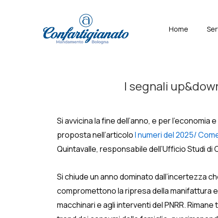
↓
Skip
Menù
Home
Ser
to
Principal
Main
Content
I segnali up&down 
Si avvicina la fine dell’anno, e per l’economia 
proposta nell’articolo
I numeri del 2025/ Come
Quintavalle, responsabile dell’Ufficio Studi di 
Si chiude un anno dominato dall’incertezza che
compromettono la ripresa della manifattura e de
macchinari e agli interventi del PNRR. Rimane 