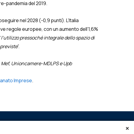
pre-pandemia del 2019.
oseguire nel 2028 (-0,9 punti). L’Italia
ove regole europee, con un aumento dell’1,6%
“
l’utilizzo pressoché integrale dello spazio di
mpreviste
”.
tat, Mef, Unioncamere-MDLPS e Upb
ianato Imprese
.
×