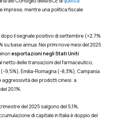
ria del Consiglio della BCE di
questa
r le imprese, mentre una politica fiscale
,
dopo il segnale positivo di settembre (+2,7%
0% su base annua. Nei primi nove mesi del 2025
minori
esportazioni negli Stati Uniti
l netto delle transazioni del farmaceutico,
monte (-9,5%), Emilia-Romagna (-8,3%), Campania
aggressività dei prodotti cinesi: a
del 20,1%.
trimestre del 2025 salgono del 5,1%,
cumulazione di capitale in Italia è doppio del