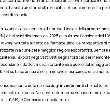
o ancora sottotono. In attesa delle decisioni di politica moneta
rimento ha visto un ritorno alla crescita del costo del credito pe
essi di crescita.
ta su uno stabile sentiero di ripresa. L’indice della
produzione
%) e nei primi dieci mesi del 2025 cumula una flessione dell’1,
in Italy
, valutate al netto del farmaceutico. Le prospettive di 
tizzate in alcune delle maggiori regioni esportatrici. Sempre a
atunitensi, l’export negli Stati Uniti segna forti cali per Pie
ondario indotto dai dazi statunitensi è quello della maggiore 
26,8% su base annua e nei primi nove mesi cumula un aumento 
 consolidamento della ripresa degli
investimenti
che nel terzo 
imestre dell’anno. Nel confronto internazionale il ritmo dell’ac
cia (+0,5%) e Germania (crescita zero).