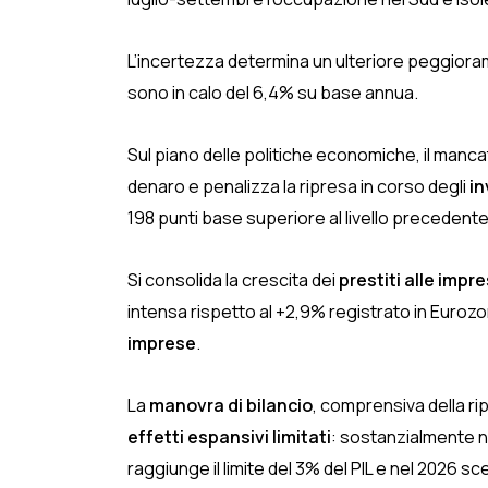
L’incertezza determina un ulteriore peggior
sono in calo del 6,4% su base annua.
Sul piano delle politiche economiche, il manca
denaro e penalizza la ripresa in corso degli
in
198 punti base superiore al livello precedente
Si consolida la crescita dei
prestiti alle impr
intensa rispetto al +2,9% registrato in Eurozo
imprese
.
La
manovra di bilancio
, comprensiva della ri
effetti espansivi limitati
: sostanzialmente ne
raggiunge il limite del 3% del PIL e nel 2026 s