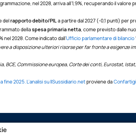
ogrammazione, nel 2028, arriva all’1,9%, recuperando il valore 
e del
rapporto debito/PIL
a partire dal 2027 (-0,1 punti) per pr
ogrammato della
spesa primaria netta
, come previsto dalle nu
6% nel 2028. Come indicato dall’
Ufficio parlamentare di bilancio
vere a disposizione ulteriori risorse per far fronte a esigenze i
alia, BCE, Commissione europea, Corte dei conti, Eurostat, Is
fine 2025. L’analisi su IlSussidiario.net
proviene da
Confartig
kie
Menù