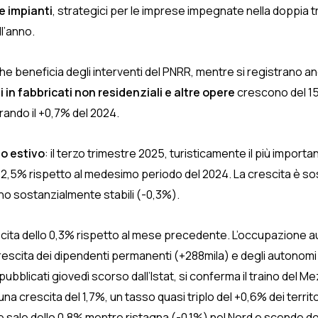
e impianti
, strategici per le imprese impegnate nella doppia t
l’anno.
, che beneficia degli interventi del PNRR, mentre si registrano a
 in fabbricati non residenziali e altre opere
crescono del 1
ando il +0,7% del 2024.
o estivo
: il terzo trimestre 2025, turisticamente il più import
 a +2,5% rispetto al medesimo periodo del 2024. La crescita è so
ono sostanzialmente stabili (-0,3%).
scita dello 0,3% rispetto al mese precedente. L’occupazione 
crescita dei dipendenti permanenti (+288mila) e degli autonomi 
 pubblicati giovedì scorso dall’Istat, si conferma il traino del 
na crescita del 1,7%, un tasso quasi triplo del +0,6% dei territ
e sale dello 0,8% mentre ristagna (-0,1%) nel Nord e scende de