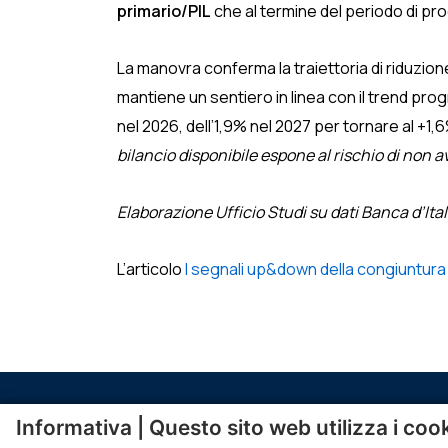
primario/PIL
che al termine del periodo di pr
La manovra conferma la traiettoria di riduzion
mantiene un sentiero in linea con il trend pr
nel 2026, dell’1,9% nel 2027 per tornare al +1,
bilancio disponibile espone al rischio di non a
Elaborazione Ufficio Studi su dati Banca d’It
L’articolo
I segnali up&down della congiuntura a 
Informativa | Questo sito web utilizza i coo