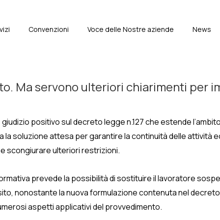
vizi
Convenzioni
Voce delle Nostre aziende
News
e
 Ma servono ulteriori chiarimenti per i
iudizio positivo sul decreto legge n.127 che estende l’ambito a
 la soluzione attesa per garantire la continuità delle attività
scongiurare ulteriori restrizioni.
ormativa prevede la possibilità di sostituire il lavoratore sosp
osito, nonostante la nuova formulazione contenuta nel decreto
umerosi aspetti applicativi del provvedimento.