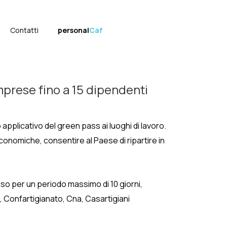
Contatti
personal
Caf
mprese fino a 15 dipendenti
pplicativo del green pass ai luoghi di lavoro.
 economiche,
consentire al Paese di ripartire in
eso per un periodo massimo di 10 giorni,
, Confartigianato, Cna, Casartigiani