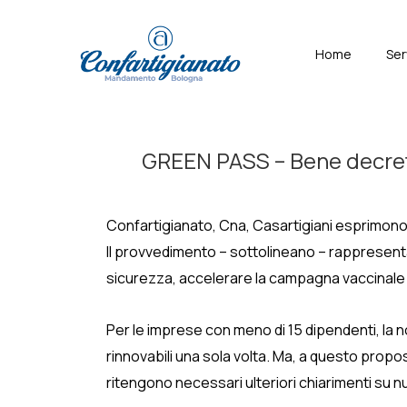
↓
Skip
Menù
Home
Ser
to
Principal
Main
Content
GREEN PASS – Bene decreto.
Confartigianato, Cna, Casartigiani esprimono g
Il provvedimento – sottolineano – rappresenta
sicurezza, accelerare la campagna vaccinale e 
Per le imprese con meno di 15 dipendenti, la n
rinnovabili una sola volta. Ma, a questo prop
ritengono necessari ulteriori chiarimenti su n