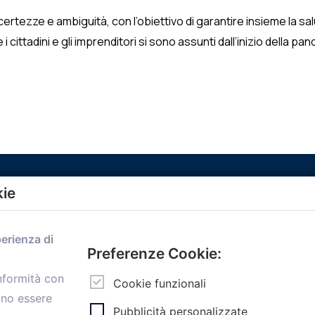
rtezze e ambiguità, con l’obiettivo di garantire insieme la salu
 i cittadini e gli imprenditori si sono assunti dall’inizio della pa
kie
Menù
perienza di
Home
Preferenze Cookie:
Servizi
onformità con
Convenzioni
Cookie funzionali
ono essere
Voce delle Nostre aziende
Pubblicità personalizzate