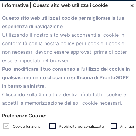
×
Informativa | Questo sito web utilizza i cookie
Questo sito web utilizza i cookie per migliorare la tua
esperienza di navigazione.
comunicazione@confartigianato.bo.it
Utilizzando il nostro sito web acconsenti ai cookie in
conformità con la nostra policy per i cookie. I cookie
Menù
non necessari devono essere approvati prima di poter
essere impostati nel browser.
Home
Puoi modificare il tuo consenso all'utilizzo dei cookie in
Servizi
qualsiasi momento cliccando sull'icona di ProntoGDPR
Convenzioni
in basso a sinistra.
Voce delle Nostre aziende
Informazioni Ex L. 124/2017
Cliccando sulla X in alto a destra rifiuti tutti i cookie e
News
accetti la memorizzazione dei soli cookie necessari.
Contatti
Preferenze Cookie:
personal
Caf
Cookie funzionali
Pubblicità personalizzate
Analitici