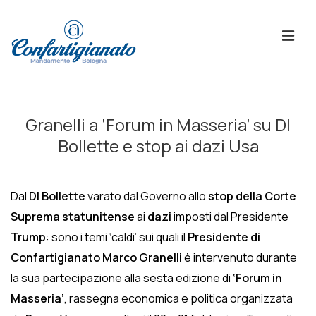
↓
Skip
ME
to
Main
Content
Menù
Principale
Granelli a ‘Forum in Masseria’ su Dl
Bollette e stop ai dazi Usa
Dal
Dl Bollette
varato dal Governo allo
stop della Corte
Suprema statunitense
ai
dazi
imposti dal Presidente
Trump
: sono i temi ‘caldi’ sui quali il
Presidente di
Confartigianato Marco Granelli
è intervenuto durante
la sua partecipazione alla sesta edizione di
‘Forum in
Masseria’
, rassegna economica e politica organizzata