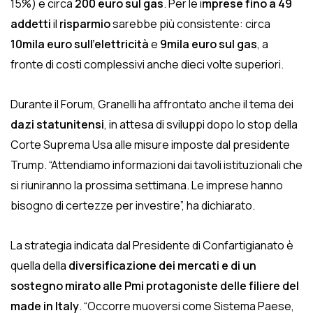
15%) e circa
200 euro sul gas
. Per le i
mprese fino a 49
addetti
il
risparmio
sarebbe più consistente: circa
10mila euro sull’elettricità
e
9mila euro sul gas
, a
fronte di costi complessivi anche dieci volte superiori.
Durante il Forum, Granelli ha affrontato anche il tema dei
dazi statunitensi
, in attesa di sviluppi dopo lo stop della
Corte Suprema Usa alle misure imposte dal presidente
Trump. “Attendiamo informazioni dai tavoli istituzionali che
si riuniranno la prossima settimana. Le imprese hanno
bisogno di certezze per investire”, ha dichiarato.
La strategia indicata dal Presidente di Confartigianato è
quella della
diversificazione dei mercati e di un
sostegno mirato alle Pmi protagoniste delle filiere del
made in Italy
. “Occorre muoversi come Sistema Paese,