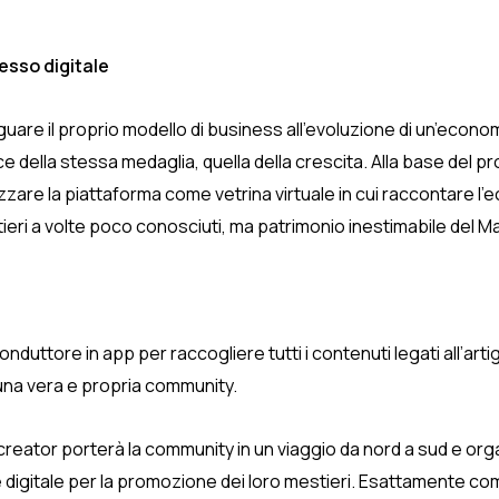
resso digitale
eguare il proprio modello di business all’evoluzione di un’econ
ella stessa medaglia, quella della crescita. Alla base del proge
ilizzare la piattaforma come vetrina virtuale in cui raccontare l’e
tieri a volte poco conosciuti, ma patrimonio inestimabile del Mad
nduttore in app per raccogliere tutti i contenuti legati all’artig
 una vera e propria community.
creator porterà la community in un viaggio da nord a sud e org
ore digitale per la promozione dei loro mestieri. Esattamente come