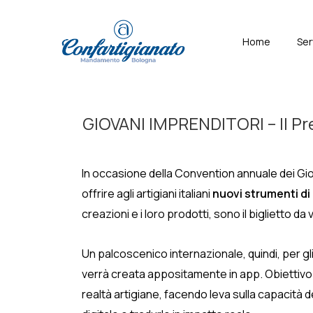
↓
Skip
Menù
Home
Ser
to
Principal
Main
Content
GIOVANI IMPRENDITORI – Il Pres
In occasione della Convention annuale dei Gio
offrire agli artigiani italiani
nuovi strumenti di
creazioni e i loro prodotti,
sono il biglietto da 
Un palcoscenico internazionale, quindi, per gl
verrà creata appositamente in app. Obiettivo
realtà artigiane, facendo leva sulla capacità de