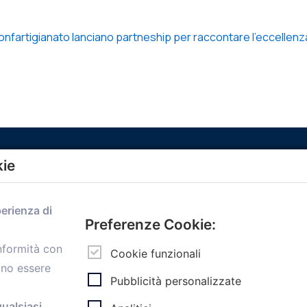
artigianato lanciano partneship per raccontare l’eccellenza d
kie
Menù
perienza di
Home
Preferenze Cookie:
Servizi
onformità con
Convenzioni
Cookie funzionali
ono essere
Voce delle Nostre aziende
Pubblicità personalizzate
Informazioni Ex L. 124/2017
News
qualsiasi