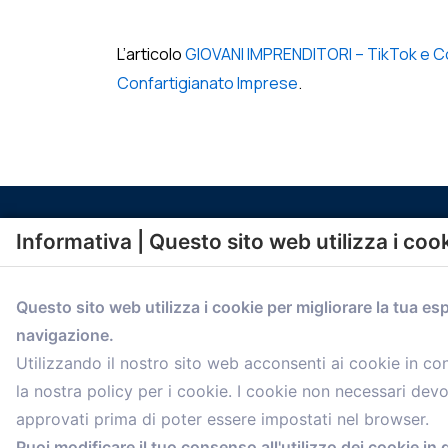
L’articolo
GIOVANI IMPRENDITORI – TikTok e Conf
Confartigianato Imprese
.
Informativa | Questo sito web utilizza i coo
Questo sito web utilizza i cookie per migliorare la tua es
navigazione.
comunicazione@confartigianato.bo.it
Utilizzando il nostro sito web acconsenti ai cookie in c
la nostra policy per i cookie. I cookie non necessari dev
approvati prima di poter essere impostati nel browser.
Puoi modificare il tuo consenso all'utilizzo dei cookie in 