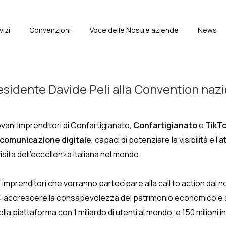
vizi
Convenzioni
Voce delle Nostre aziende
News
e
idente Davide Peli alla Convention nazion
vani Imprenditori di Confartigianato,
Confartigianato
e
TikT
 comunicazione digitale
, capaci di potenziare la visibilità e l’
visita dell’eccellenza italiana nel mondo.
i imprenditori che vorranno partecipare alla call to action dal 
: accrescere la consapevolezza del patrimonio economico e so
lla piattaforma con 1 miliardo di utenti al mondo, e 150 milioni in