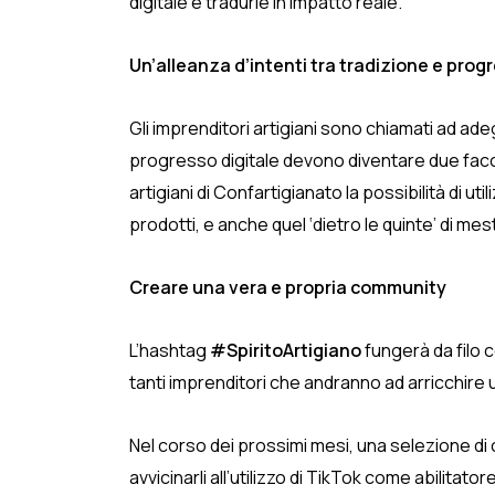
digitale e tradurle in impatto reale.
Un’alleanza d’intenti tra tradizione e prog
Gli imprenditori artigiani sono chiamati ad ad
progresso digitale devono diventare due facce d
artigiani di Confartigianato la possibilità di ut
prodotti, e anche quel ‘dietro le quinte’ di mes
Creare una vera e propria community
L’hashtag
#SpiritoArtigiano
fungerà da filo co
tanti imprenditori che andranno ad arricchire
Nel corso dei prossimi mesi, una selezione di 
avvicinarli all’utilizzo di TikTok come abilitat