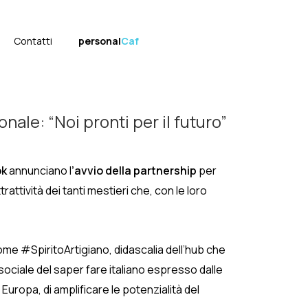
Contatti
personal
Caf
ale: “Noi pronti per il futuro”
ok
annunciano l
’avvio della partnership
per
attrattività dei tanti mestieri che, con le loro
nome #SpiritoArtigiano, didascalia dell’hub che
ciale del saper fare italiano espresso dalle
 Europa, di amplificare le potenzialità del