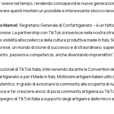
far vivere nel tempo, rendendo consapevoli le nuove generazion
derare questi mestieri un possibile e interessante sbocco lavo
o Mamoli
, Segretario Generale di Confartigianato – è un fattor
 imprese. La partnership con TikTok si inserisce nella nostra 
e visibilità all’eccellenza della cultura produttiva made in Italy. 
imprese, un mondo di storie di successo e di straordinario ‘sape
ento, passioni e competenze, anche diventando imprenditori”.
ituzionali di TikTok Italia, intervenendo durante la Convention d
rtigianato e per il Made in Italy. Moltissimi artigiani italiani u
entico, in grado di avvicinare la community alla scoperta di n
e e far crescere ancor di più la community artigiana su TikTo
pegno di TikTok Italia a supporto degli artigiani e delle micro