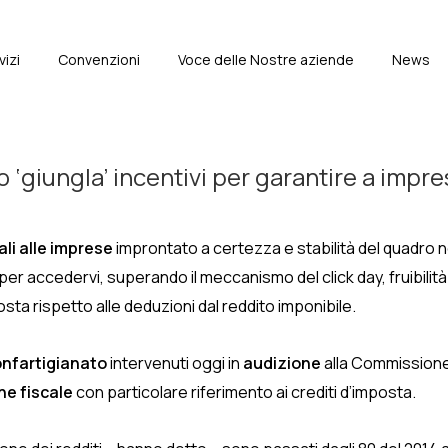
vizi
Convenzioni
Voce delle Nostre aziende
News
e
 ‘giungla’ incentivi per garantire a impre
ali alle imprese
improntato a certezza e stabilità del quadro n
per accedervi,
superando il meccanismo del click day, fruibilit
posta rispetto alle deduzioni dal reddito imponibile.
onfartigianato
intervenuti oggi in
audizione
alla Commissione
ne fiscale
con particolare riferimento ai crediti d’imposta.