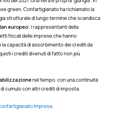
 160 del 2021. Una vera e propria ‘giungla’. In
 case green, Confartigianato ha richiamato la
ia strutturale di lungo termine che scandisca
plan europeo
‘. I rappresentanti della
tti fiscali delle imprese che hanno
la capacità di assorbimento dei crediti da
sti i crediti divenuti di fatto non più
abilizzazione
nel tempo, con una continuità
 di cumulo con altri crediti di imposta.
onfartigianato Imprese
.