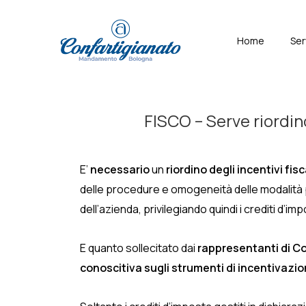
↓
Skip
Menù
Home
Ser
to
Principal
Main
Content
FISCO – Serve riordino
E’
necessario
un
riordino degli incentivi fisc
delle procedure e omogeneità delle modalità 
dell’azienda, privilegiando quindi i crediti d’im
E quanto sollecitato dai
rappresentanti di C
conoscitiva sugli strumenti di incentivazio