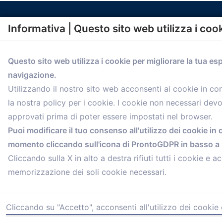
Informativa | Questo sito web utilizza i coo
Questo sito web utilizza i cookie per migliorare la tua es
navigazione.
comunicazione@confartigianato.bo.it
Utilizzando il nostro sito web acconsenti ai cookie in c
la nostra policy per i cookie. I cookie non necessari dev
approvati prima di poter essere impostati nel browser.
Puoi modificare il tuo consenso all'utilizzo dei cookie in 
momento cliccando sull'icona di ProntoGDPR in basso a s
Cliccando sulla X in alto a destra rifiuti tutti i cookie e ac
memorizzazione dei soli cookie necessari.
Cliccando su "Accetto", acconsenti all'utilizzo dei cookie 
© 2021 Confartigianato Imprese Mandamento Bologna - V