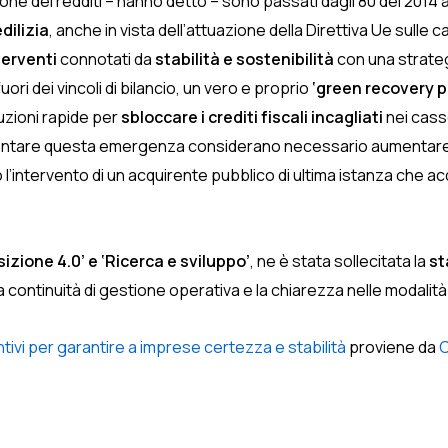
zione dei redditi – hanno detto – sono passati dagli 80 del 2014 ai
edilizia
, anche in vista dell’attuazione della Direttiva Ue sulle
terventi
connotati da
stabilità e sostenibilità
con una strateg
uori dei vincoli di bilancio, un vero e proprio
‘green recovery 
uzioni rapide per
sbloccare i crediti fiscali incagliati
nei casse
affrontare questa emergenza considerano necessario aumentare 
’intervento di un acquirente pubblico di ultima istanza che acqui
izione 4.0’ e ‘Ricerca e sviluppo’
, ne è stata sollecitata la
st
 la continuità di gestione operativa e la chiarezza nelle modalità
ntivi per garantire a imprese certezza e stabilità
proviene da
C