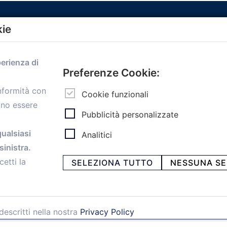
kie
Menù
perienza di
Home
Preferenze Cookie:
Servizi
onformità con
Convenzioni
Cookie funzionali
ono essere
Voce delle Nostre aziende
Pubblicità personalizzate
Informazioni Ex L. 124/2017
News
qualsiasi
Analitici
Contatti
inistra.
personal
Caf
cetti la
SELEZIONA TUTTO
NESSUNA SE
descritti nella nostra
Privacy Policy
ia Papini, 18 - 40128 Bologna - Italy