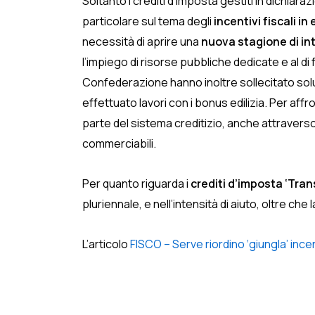
Soltanto i crediti d’imposta gestiti in dichiara
particolare sul tema degli
incentivi fiscali in 
necessità di aprire una
nuova stagione di in
l’impiego di risorse pubbliche dedicate e al di f
Confederazione hanno inoltre sollecitato sol
effettuato lavori con i bonus edilizia. Per 
parte del sistema creditizio, anche attraverso l
commerciabili.
Per quanto riguarda i
crediti d’imposta ‘Trans
pluriennale, e nell’intensità di aiuto, oltre che
L’articolo
FISCO – Serve riordino ‘giungla’ ince