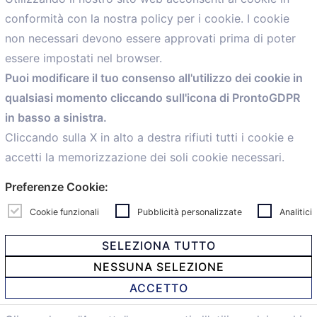
conformità con la nostra policy per i cookie. I cookie
Menù
non necessari devono essere approvati prima di poter
essere impostati nel browser.
Home
Puoi modificare il tuo consenso all'utilizzo dei cookie in
Servizi
qualsiasi momento cliccando sull'icona di ProntoGDPR
Convenzioni
in basso a sinistra.
Voce delle Nostre aziende
Informazioni Ex L. 124/2017
Cliccando sulla X in alto a destra rifiuti tutti i cookie e
News
accetti la memorizzazione dei soli cookie necessari.
Contatti
Preferenze Cookie:
personal
Caf
Cookie funzionali
Pubblicità personalizzate
Analitici
SELEZIONA TUTTO
NESSUNA SELEZIONE
© 2021 Confartigianato Imprese Mandamento Bologna -
ACCETTO
Via Papini, 18 - 40128 Bologna - Italy
Tel.
051 4222150
- Fax 051 6414942 - C.F. 00329130371 -