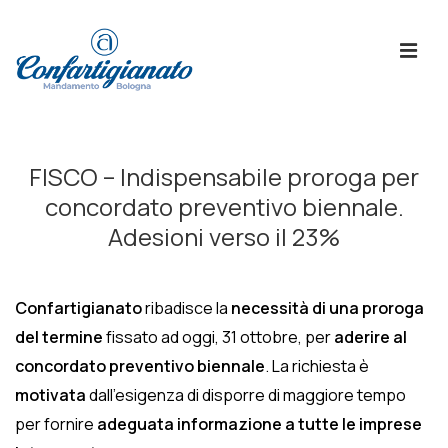
↓
Skip
ME
to
Main
Content
Menù
Principale
FISCO – Indispensabile proroga per
concordato preventivo biennale.
Adesioni verso il 23%
Confartigianato
ribadisce la
necessità di una proroga
del termine
fissato ad oggi, 31 ottobre, per
aderire al
concordato preventivo biennale
. La richiesta è
motivata
dall’esigenza di disporre di maggiore tempo
per fornire
adeguata informazione a tutte le imprese