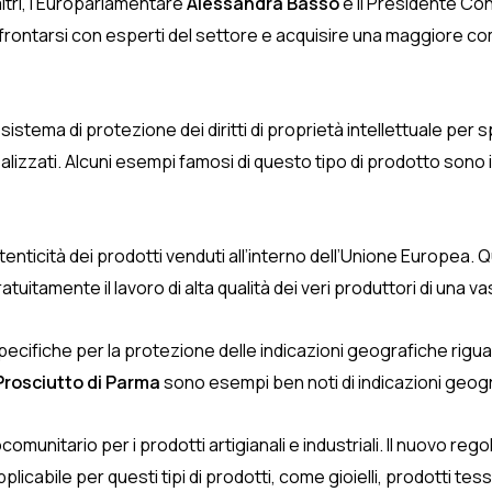
altri, l’Europarlamentare
Alessandra Basso
e il Presidente Con
onfrontarsi con esperti del settore e acquisire una maggiore co
tema di protezione dei diritti di proprietà intellettuale per sp
ealizzati. Alcuni esempi famosi di questo tipo di prodotto sono 
autenticità dei prodotti venduti all’interno dell’Unione Europe
tamente il lavoro di alta qualità dei veri produttori di una vast
cifiche per la protezione delle indicazioni geografiche riguar
Prosciutto di Parma
sono esempi ben noti di indicazioni geogr
comunitario per i prodotti artigianali e industriali. Il nuovo r
bile per questi tipi di prodotti, come gioielli, prodotti tessili,