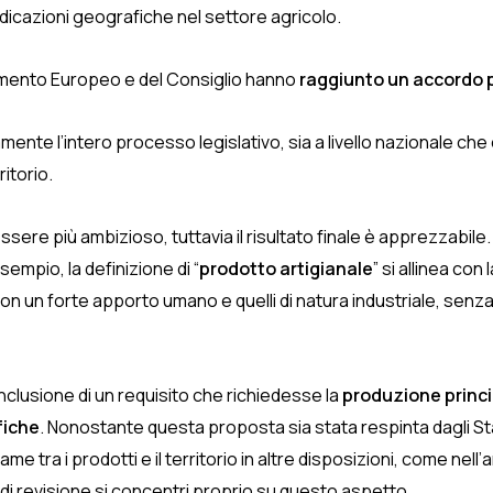
ndicazioni geografiche nel settore agricolo.
lamento Europeo e del Consiglio hanno
raggiunto un accordo p
ente l’intero processo legislativo, sia a livello nazionale che
ritorio.
ere più ambizioso, tuttavia il risultato finale è apprezzabile. I
empio, la definizione di “
prodotto artigianale
” si allinea co
on un forte apporto umano e quelli di natura industriale, senza 
inclusione di un requisito che richiedesse la
produzione princip
fiche
. Nonostante questa proposta sia stata respinta dagli Sta
tra i prodotti e il territorio in altre disposizioni, come nell’a
i revisione si concentri proprio su questo aspetto.