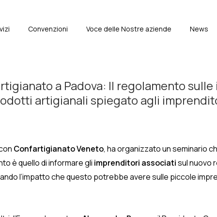
vizi
Convenzioni
Voce delle Nostre aziende
News
e
tigianato a Padova: Il regolamento sulle 
odotti artigianali spiegato agli imprendit
 con
Confartigianato Veneto
, ha organizzato un seminario che
ento è quello di informare gli
imprenditori associati
sul nuovo r
nziando l’impatto che questo potrebbe avere sulle piccole impr