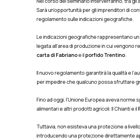
Nel corso del seminario interverranno, tra gli 
Sarà un’opportunità per gli imprenditori di c
regolamento sulle indicazioni geografiche.
Le indicazioni geografiche rappresentano un sis
legata all’area di produzione in cui vengono r
carta di Fabriano
e il
porfido Trentino
.
Il nuovo regolamento garantirà la qualità e l’
per impedire che qualcuno possa sfruttare gratui
Fino ad oggi, l’Unione Europea aveva norme spe
alimentari e altri prodotti agricoli. Il Chianti e il
Tuttavia, non esisteva una protezione a livello
introducendo una protezione direttamente applica