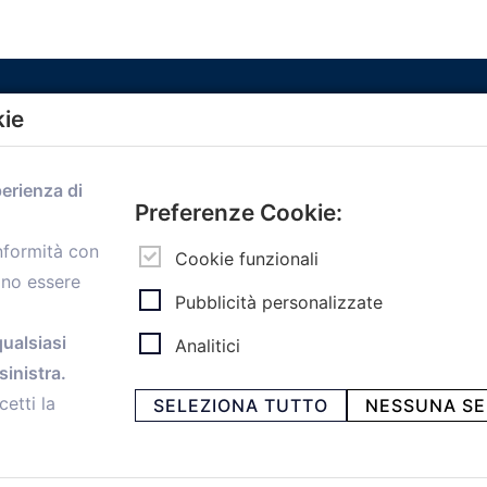
kie
Menù
perienza di
Home
Preferenze Cookie:
Servizi
onformità con
Convenzioni
Cookie funzionali
ono essere
Voce delle Nostre aziende
Pubblicità personalizzate
Informazioni Ex L. 124/2017
News
qualsiasi
Analitici
Contatti
inistra.
personal
Caf
cetti la
SELEZIONA TUTTO
NESSUNA SE