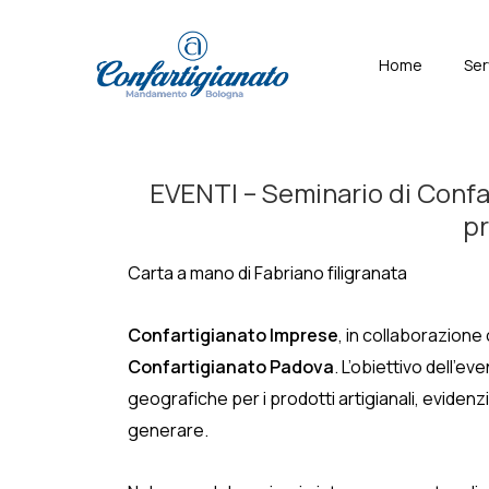
↓
Skip
Menù
Home
Ser
to
Principal
Main
Content
EVENTI – Seminario di Confar
pr
Carta a mano di Fabriano filigranata
Confartigianato Imprese
, in collaborazione
Confartigianato Padova
. L’obiettivo dell’ev
geografiche per i prodotti artigianali, evide
generare.