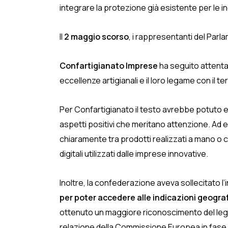
integrare la protezione già esistente per le i
Il
2 maggio scorso
, i rappresentanti del Par
Confartigianato Imprese
ha seguito attentam
eccellenze artigianali e il loro legame con il ter
Per Confartigianato il testo avrebbe potuto ess
aspetti positivi che meritano attenzione. Ad es
chiaramente tra prodotti realizzati a mano o c
digitali utilizzati dalle imprese innovative.
Inoltre, la confederazione aveva sollecitato l’
per poter accedere alle indicazioni geogra
ottenuto un maggiore riconoscimento del legame 
relazione della Commissione Europea in fase d