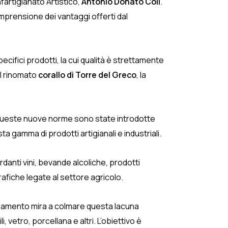
fartigianato Artistico,
Antonio Donato Colì
.
mprensione dei vantaggi offerti dal
ecifici prodotti, la cui qualità è strettamente
il rinomato
corallo di Torre del Greco
, la
a. Queste nuove norme sono state introdotte
a gamma di prodotti artigianali e industriali.
danti vini, bevande alcoliche, prodotti
afiche legate al settore agricolo.
egolamento mira a colmare questa lacuna
 vetro, porcellana e altri. L’obiettivo è