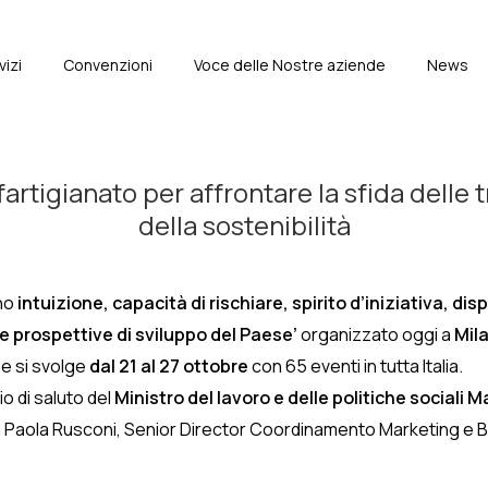
vizi
Convenzioni
Voce delle Nostre aziende
News
e
fartigianato per affrontare la sfida delle 
della sostenibilità
ono
intuizione, capacità di rischiare, spirito d’iniziativa, d
le prospettive di sviluppo del Paese’
organizzato oggi a
Mil
e si svolge
dal 21 al 27 ottobre
con 65 eventi in tutta Italia.
o di saluto del
Ministro del lavoro e delle politiche sociali
i Paola Rusconi, Senior Director Coordinamento Marketing e 