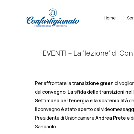
↓
Skip
Menù
Home
Ser
to
Principal
Main
Content
EVENTI – La ‘lezione’ di Con
Per affrontare la
transizione green
ci vogli
dal
convegno ‘La sfida delle transizioni nel
Settimana per l’energia e la sostenibilità
ch
Il convegno è stato aperto dal videomessaggi
Presidente di Unioncamere
Andrea Prete
e d
Sanpaolo.