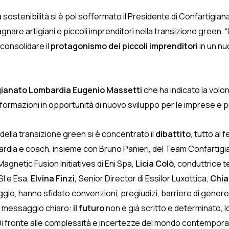
la sostenibilità si è poi soffermato il Presidente di Confartigia
re artigiani e piccoli imprenditori nella transizione green. “
 consolidare il
protagonismo dei piccoli imprenditori
in un nu
gianato Lombardia Eugenio Massetti
che ha indicato la volo
formazioni in opportunità di nuovo sviluppo per le imprese e pe
della transizione green si è concentrato il
dibattito
, tutto al
rdia e coach, insieme con Bruno Panieri, del Team Confartigi
Magnetic Fusion Initiatives di Eni Spa,
Licia Colò
, conduttrice t
SI e Esa,
Elvina Finzi,
Senior Director di Essilor Luxottica,
Chia
io, hanno sfidato convenzioni, pregiudizi, barriere di genere,
un messaggio chiaro:
il futuro
non è già scritto e determinato, l
i fronte alle complessità e incertezze del mondo contemporane