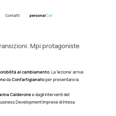
Contatti
personal
Caf
transizioni: Mpi protagoniste
isponibilità al cambiamento
. La ‘lezione’ arriva
ano
da
Confartigianato
per presentare la
 Marina Calderone
e dagli interventi del
Business Development Imprese di Intesa