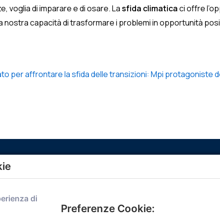
voglia di imparare e di osare. La
sfida climatica
ci offre l’o
la nostra capacità di trasformare i problemi in opportunità posi
to per affrontare la sfida delle transizioni: Mpi protagoniste de
kie
Menù
perienza di
Home
Preferenze Cookie:
Servizi