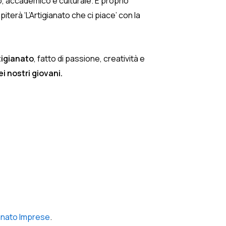
o, accademico e culturale. E proprio
iterà ‘L’Artigianato che ci piace’ con la
tigianato
, fatto di passione, creatività e
ei nostri giovani.
anato Imprese
.