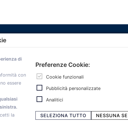
kie
Menù
perienza di
Home
Preferenze Cookie:
Servizi
onformità con
Convenzioni
Cookie funzionali
ono essere
Voce delle Nostre aziende
Pubblicità personalizzate
Informazioni Ex L. 124/2017
News
qualsiasi
Analitici
Contatti
inistra.
personal
Caf
cetti la
SELEZIONA TUTTO
NESSUNA SE