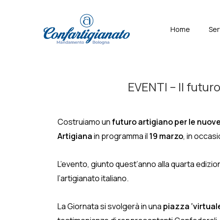
↓
Skip
Menù
Home
Ser
to
Principal
Main
Content
EVENTI – Il futuro
Costruiamo un
futuro artigiano per le nuov
Artigiana
in programma il
19 marzo
, in occas
L’evento, giunto quest’anno alla quarta edizio
l’artigianato italiano.
La Giornata si svolgerà in una
piazza ‘virtual