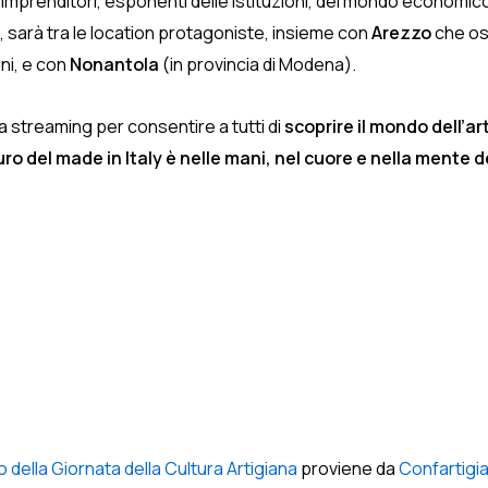
imprenditori, esponenti delle istituzioni, del mondo economic
25, sarà tra le location protagoniste, insieme con
Arezzo
che osp
ini, e con
Nonantola
(in provincia di Modena).
a streaming per consentire a tutti di
scoprire il mondo dell’ar
turo del made in Italy è nelle mani, nel cuore e nella mente d
ro della Giornata della Cultura Artigiana
proviene da
Confartigi