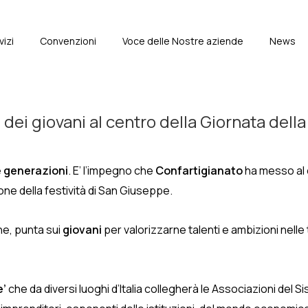
vizi
Convenzioni
Voce delle Nostre aziende
News
e
 dei giovani al centro della Giornata dell
e generazioni
. E’ l’impegno che
Confartigianato
ha messo al 
ione della festività di San Giuseppe.
ne, punta sui
giovani
per valorizzarne talenti e ambizioni nelle t
e’
che da diversi luoghi d’Italia collegherà le Associazioni del 