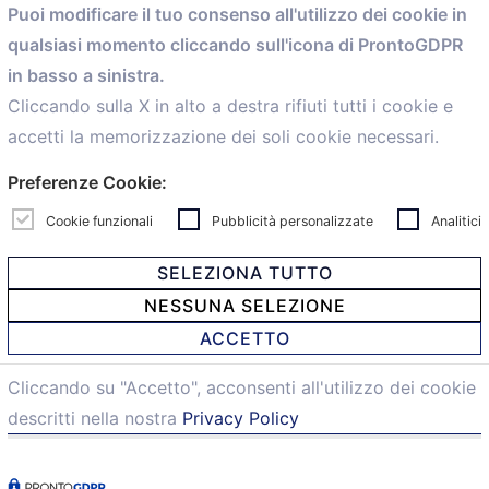
Puoi modificare il tuo consenso all'utilizzo dei cookie in
Servizi
qualsiasi momento cliccando sull'icona di ProntoGDPR
Convenzioni
in basso a sinistra.
Voce delle Nostre aziende
Informazioni Ex L. 124/2017
Cliccando sulla X in alto a destra rifiuti tutti i cookie e
News
accetti la memorizzazione dei soli cookie necessari.
Contatti
Preferenze Cookie:
personal
Caf
Cookie funzionali
Pubblicità personalizzate
Analitici
SELEZIONA TUTTO
NESSUNA SELEZIONE
© 2021 Confartigianato Imprese Mandamento Bologna -
ACCETTO
Via Papini, 18 - 40128 Bologna - Italy
Tel.
051 4222150
- Fax 051 6414942 - C.F. 00329130371 -
Cliccando su "Accetto", acconsenti all'utilizzo dei cookie
Privacy e Cookie
descritti nella nostra
Privacy Policy