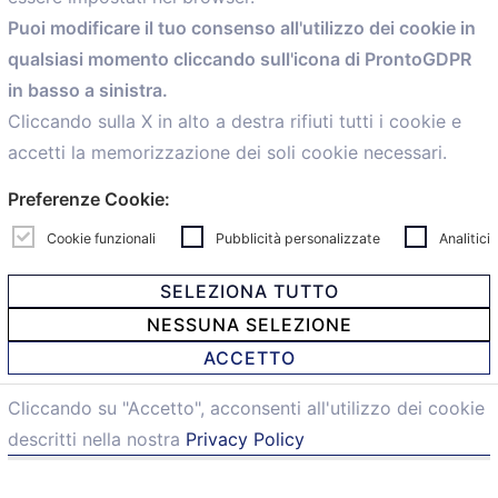
Home
Puoi modificare il tuo consenso all'utilizzo dei cookie in
Servizi
qualsiasi momento cliccando sull'icona di ProntoGDPR
Convenzioni
in basso a sinistra.
Voce delle Nostre aziende
Informazioni Ex L. 124/2017
Cliccando sulla X in alto a destra rifiuti tutti i cookie e
News
accetti la memorizzazione dei soli cookie necessari.
Contatti
Preferenze Cookie:
personal
Caf
Cookie funzionali
Pubblicità personalizzate
Analitici
SELEZIONA TUTTO
NESSUNA SELEZIONE
© 2021 Confartigianato Imprese Mandamento Bologna -
ACCETTO
Via Papini, 18 - 40128 Bologna - Italy
Tel.
051 4222150
- Fax 051 6414942 - C.F. 00329130371 -
Cliccando su "Accetto", acconsenti all'utilizzo dei cookie
Privacy e Cookie
descritti nella nostra
Privacy Policy