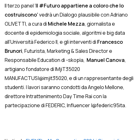
Il terzo panel ‘
Il #Futuro appartiene a coloro che lo
costruiscono’
vedrà un Dialogo plausibile con Adriano
OLIVETTI, a cura di
Michele Mezza
, giornalista e
docente di epidemiologia sociale, algoritmi e big data
all’Università Federico II, e gli interventi di
Francesco
Brunori
, Futurista, Marketing & Sales Director e
Responsabile Education di -skopìa,
Manuel Canova
,
artigiano fondatore di IMjiT35020
MANUFACTUS|@imjit35020, e di un rappresentante degli
studenti. I lavori saranno condotti da Angelo Mellone,
direttore Intrattenimento Day Time Rai con la
partecipazione di FEDERIC, Influencer |@federic95ita.