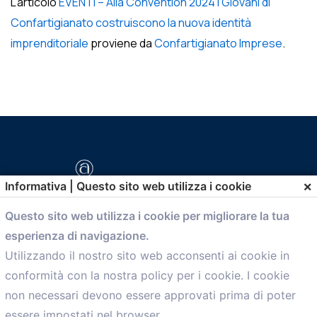
L’articolo
EVENTI – Alla Convention 2024 i Giovani di
Confartigianato costruiscono la nuova identità
imprenditoriale
proviene da
Confartigianato Imprese
.
×
Informativa | Questo sito web utilizza i cookie
Questo sito web utilizza i cookie per migliorare la tua
esperienza di navigazione.
comunicazione@confartigianato.bo.it
Utilizzando il nostro sito web acconsenti ai cookie in
conformità con la nostra policy per i cookie. I cookie
Menù
non necessari devono essere approvati prima di poter
essere impostati nel browser.