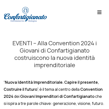
↓
Skip
ME
to
Main
Content
Menù
Principale
EVENTI – Alla Convention 2024 i
Giovani di Confartigianato
costruiscono la nuova identità
imprenditoriale
“
Nuova Identità Imprenditoriale. Capire il presente,
Costruire il futuro
”, è il tema al centro della
Convention
2024
dei
Giovani Imprenditori di Confartigianato
che
si ispira a tre parole chiave: generazione, visione, futuro.