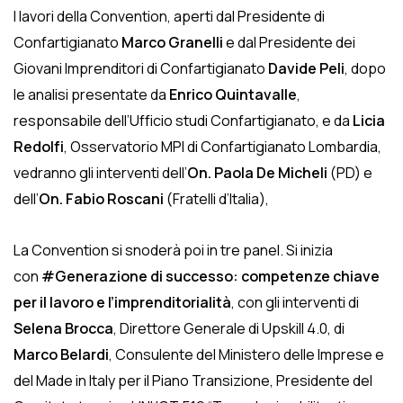
I lavori della Convention, aperti dal Presidente di
Confartigianato
Marco Granelli
e dal Presidente dei
Giovani Imprenditori di Confartigianato
Davide Peli
, dopo
le analisi presentate da
Enrico Quintavalle
,
responsabile dell’Ufficio studi Confartigianato, e da
Licia
Redolfi
, Osservatorio MPI di Confartigianato Lombardia,
vedranno gli interventi dell’
On. Paola De Micheli
(PD) e
dell’
On. Fabio Roscani
(Fratelli d’Italia),
La Convention si snoderà poi in tre panel. Si inizia
con
#Generazione di successo: competenze chiave
per il lavoro e l’imprenditorialità
, con gli interventi di
Selena Brocca
, Direttore Generale di Upskill 4.0, di
Marco Belardi
, Consulente del Ministero delle Imprese e
del Made in Italy per il Piano Transizione, Presidente del